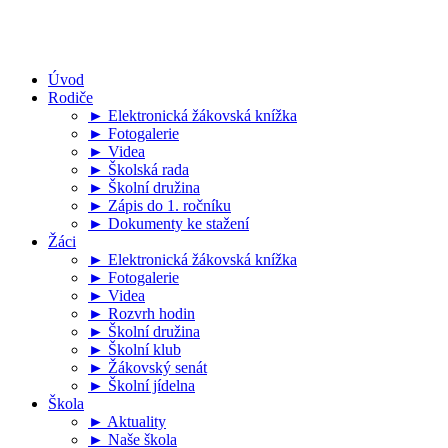
Úvod
Rodiče
► Elektronická žákovská knížka
► Fotogalerie
► Videa
► Školská rada
► Školní družina
► Zápis do 1. ročníku
► Dokumenty ke stažení
Žáci
► Elektronická žákovská knížka
► Fotogalerie
► Videa
► Rozvrh hodin
► Školní družina
► Školní klub
► Žákovský senát
► Školní jídelna
Škola
► Aktuality
► Naše škola