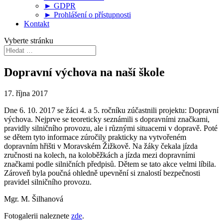
► GDPR
► Prohlášení o přístupnosti
Kontakt
Vyberte stránku
Dopravní výchova na naší škole
17. října 2017
Dne 6. 10. 2017 se žáci 4. a 5. ročníku zúčastnili projektu: Dopravní
výchova. Nejprve se teoreticky seznámili s dopravními značkami,
pravidly silničního provozu, ale i různými situacemi v dopravě. Poté
se dětem tyto informace zúročily prakticky na vytvořeném
dopravním hřišti v Moravském Žižkově. Na žáky čekala jízda
zručnosti na kolech, na koloběžkách a jízda mezi dopravními
značkami podle silničních předpisů. Dětem se tato akce velmi líbila.
Zároveň byla poučná ohledně upevnění si znalostí bezpečnosti
pravidel silničního provozu.
Mgr. M. Šilhanová
Fotogalerii naleznete
zde
.