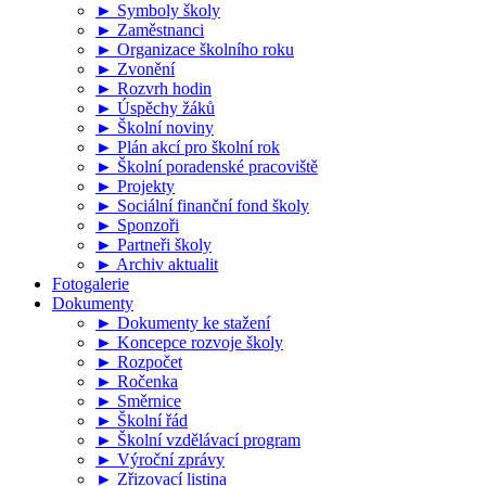
► Symboly školy
► Zaměstnanci
► Organizace školního roku
► Zvonění
► Rozvrh hodin
► Úspěchy žáků
► Školní noviny
► Plán akcí pro školní rok
► Školní poradenské pracoviště
► Projekty
► Sociální finanční fond školy
► Sponzoři
► Partneři školy
► Archiv aktualit
Fotogalerie
Dokumenty
► Dokumenty ke stažení
► Koncepce rozvoje školy
► Rozpočet
► Ročenka
► Směrnice
► Školní řád
► Školní vzdělávací program
► Výroční zprávy
► Zřizovací listina