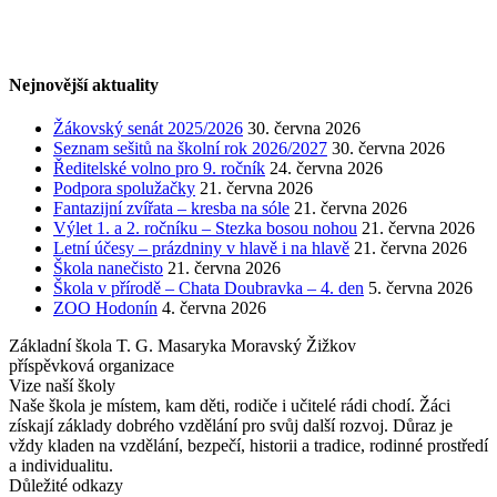
Nejnovější aktuality
Žákovský senát 2025/2026
30. června 2026
Seznam sešitů na školní rok 2026/2027
30. června 2026
Ředitelské volno pro 9. ročník
24. června 2026
Podpora spolužačky
21. června 2026
Fantazijní zvířata – kresba na sóle
21. června 2026
Výlet 1. a 2. ročníku – Stezka bosou nohou
21. června 2026
Letní účesy – prázdniny v hlavě i na hlavě
21. června 2026
Škola nanečisto
21. června 2026
Škola v přírodě – Chata Doubravka – 4. den
5. června 2026
ZOO Hodonín
4. června 2026
Základní škola T. G. Masaryka Moravský Žižkov
příspěvková organizace
Vize naší školy
Naše škola je místem, kam děti, rodiče i učitelé rádi chodí. Žáci
získají základy dobrého vzdělání pro svůj další rozvoj. Důraz je
vždy kladen na vzdělání, bezpečí, historii a tradice, rodinné prostředí
a individualitu.
Důležité odkazy