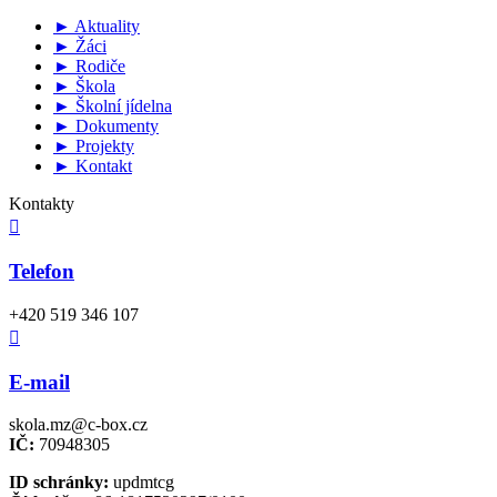
► Aktuality
► Žáci
► Rodiče
► Škola
► Školní jídelna
► Dokumenty
► Projekty
► Kontakt
Kontakty

Telefon
+420 519 346 107

E-mail
skola.mz@c-box.cz
IČ:
70948305
ID schránky:
updmtcg