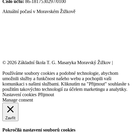
Číslo účtu:
86-1817530297/0100
Aktuální počasí v Moravském Žižkově
© 2026 Základní škola T. G. Masaryka Moravský Žižkov |
Tvorba
webových stránek:
NET boost
Používáme soubory cookies a podobné technologie, abychom
umožnili služby a funkčnost našeho webu a pochopili vaši
komunikaci s našimi službami. Kliknutím na "Přijmout" souhlasíte s
použitím takovýchto technologií za účelem marketingu a analytiky.
Nastavení cookies
Přijmout
Manage consent
Zavřít
Pokročilá nastavení souborů cookies