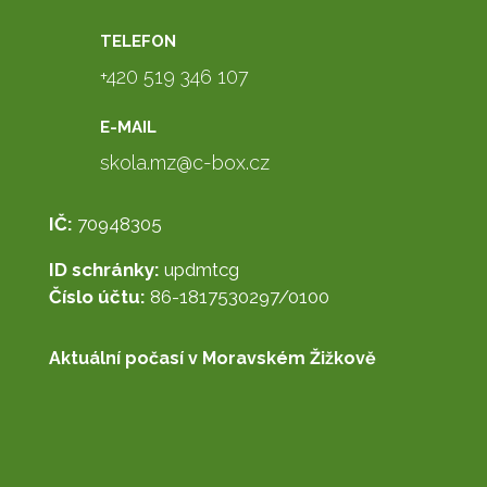
TELEFON
+420 519 346 107
E-MAIL
skola.mz@c-box.cz
IČ:
70948305
ID schránky:
updmtcg
Číslo účtu:
86-1817530297/0100
Aktuální počasí v Moravském Žižkově