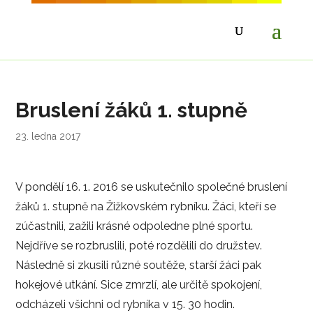
Bruslení žáků 1. stupně
23. ledna 2017
V pondělí 16. 1. 2016 se uskutečnilo společné bruslení
žáků 1. stupně na Žižkovském rybníku. Žáci, kteří se
zúčastnili, zažili krásné odpoledne plné sportu.
Nejdříve se rozbruslili, poté rozdělili do družstev.
Následně si zkusili různé soutěže, starší žáci pak
hokejové utkání. Sice zmrzlí, ale určitě spokojení,
odcházeli všichni od rybníka v 15. 30 hodin.