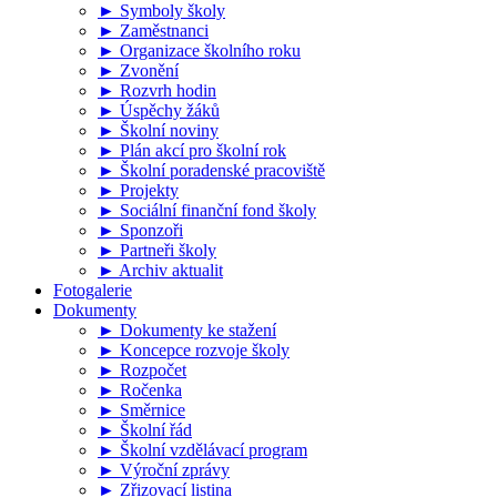
► Symboly školy
► Zaměstnanci
► Organizace školního roku
► Zvonění
► Rozvrh hodin
► Úspěchy žáků
► Školní noviny
► Plán akcí pro školní rok
► Školní poradenské pracoviště
► Projekty
► Sociální finanční fond školy
► Sponzoři
► Partneři školy
► Archiv aktualit
Fotogalerie
Dokumenty
► Dokumenty ke stažení
► Koncepce rozvoje školy
► Rozpočet
► Ročenka
► Směrnice
► Školní řád
► Školní vzdělávací program
► Výroční zprávy
► Zřizovací listina