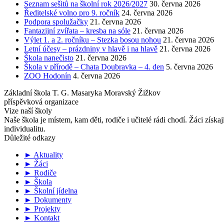
Seznam sešitů na školní rok 2026/2027
30. června 2026
Ředitelské volno pro 9. ročník
24. června 2026
Podpora spolužačky
21. června 2026
Fantazijní zvířata – kresba na sóle
21. června 2026
Výlet 1. a 2. ročníku – Stezka bosou nohou
21. června 2026
Letní účesy – prázdniny v hlavě i na hlavě
21. června 2026
Škola nanečisto
21. června 2026
Škola v přírodě – Chata Doubravka – 4. den
5. června 2026
ZOO Hodonín
4. června 2026
Základní škola T. G. Masaryka Moravský Žižkov
příspěvková organizace
Vize naší školy
Naše škola je místem, kam děti, rodiče i učitelé rádi chodí. Žáci získa
individualitu.
Důležité odkazy
► Aktuality
► Žáci
► Rodiče
► Škola
► Školní jídelna
► Dokumenty
► Projekty
► Kontakt