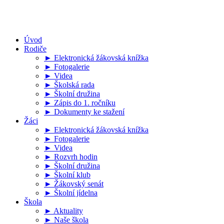
Úvod
Rodiče
► Elektronická žákovská knížka
► Fotogalerie
► Videa
► Školská rada
► Školní družina
► Zápis do 1. ročníku
► Dokumenty ke stažení
Žáci
► Elektronická žákovská knížka
► Fotogalerie
► Videa
► Rozvrh hodin
► Školní družina
► Školní klub
► Žákovský senát
► Školní jídelna
Škola
► Aktuality
► Naše škola