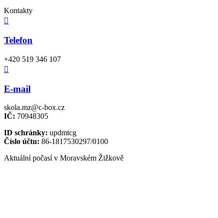
Kontakty

Telefon
+420 519 346 107

E-mail
skola.mz@c-box.cz
IČ:
70948305
ID schránky:
updmtcg
Číslo účtu:
86-1817530297/0100
Aktuální počasí v Moravském Žižkově