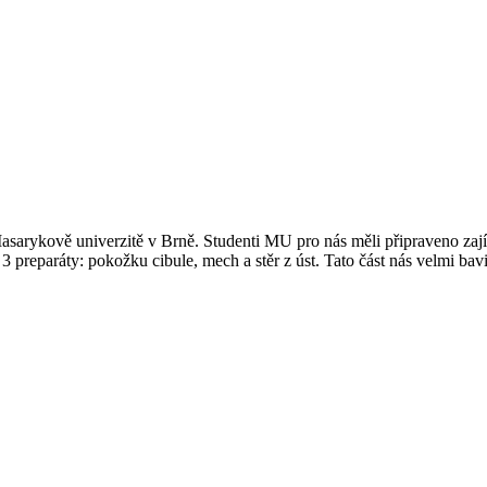
sarykově univerzitě v Brně. Studenti MU pro nás měli připraveno zaj
 preparáty: pokožku cibule, mech a stěr z úst. Tato část nás velmi bav