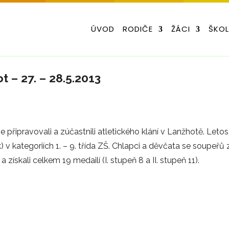
ÚVOD
RODIČE
ŽÁCI
ŠKO
t – 27. – 28.5.2013
 připravovali a zúčastnili atletického klání v Lanžhotě. Leto
v kategoriích 1. – 9. třída ZŠ. Chlapci a děvčata se soupeřů 
 získali celkem 19 medailí (I. stupeň 8 a II. stupeň 11).