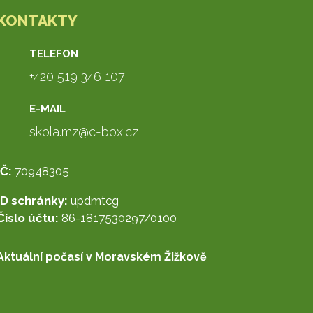
KONTAKTY
TELEFON
+420 519 346 107
E-MAIL
skola.mz@c-box.cz
IČ:
70948305
ID schránky:
updmtcg
Číslo účtu:
86-1817530297/0100
Aktuální počasí v Moravském Žižkově