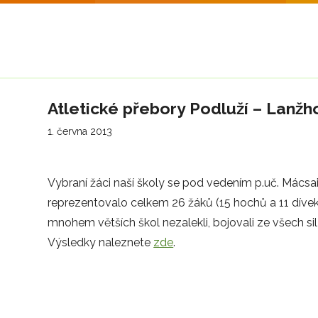
Atletické přebory Podluží – Lanžho
1. června 2013
Vybraní žáci naší školy se pod vedením p.uč. Mácsaie
reprezentovalo celkem 26 žáků (15 hochů a 11 dívek) 
mnohem větších škol nezalekli, bojovali ze všech sil a
Výsledky naleznete
zde
.