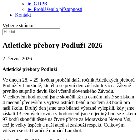
► GDPR
► Prohlášení o přístupnosti
Kontakt
Vyberte stránku
Atletické přebory Podluží 2026
2. června 2026
Atletické přebory Podluží
Ve dnech 28. – 29. května proběhl další ročník Atletických přeborů
Podluží v Lanžhotě, kterého se první den zúčastnili žáci a žákyně
prvního stupně z devíti škol včetně slovenského Závodu.
V celkovém hodnocení jsme skončili až na osmém místě se ziskem
4 medailí především z vytrvalostních běhů a počtem 33 bodů pro
naši školu. Druhý den jsme tuto bilanci výrazně vylepšili, kdy jsme
získali 13 cenných kovů a v hodnocení jsme o jediný bod se ziskem
97 bodů skončili těsně na čtvrté příčce za Moravskou Novou Vsí,
což je velký úspěch a naši atleti si zaslouží respekt. Celkovým
vítězem se stal tradičně domácí Lanžhot.