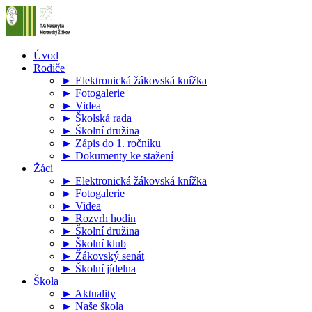
Úvod
Rodiče
► Elektronická žákovská knížka
► Fotogalerie
► Videa
► Školská rada
► Školní družina
► Zápis do 1. ročníku
► Dokumenty ke stažení
Žáci
► Elektronická žákovská knížka
► Fotogalerie
► Videa
► Rozvrh hodin
► Školní družina
► Školní klub
► Žákovský senát
► Školní jídelna
Škola
► Aktuality
► Naše škola