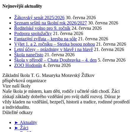
Nejnovější aktuality
Žákovský senát 2025/2026
30. června 2026
Seznam sešitů na školní rok 2026/2027
30. června 2026
Ředitelské volno pro 9. ročník
24. června 2026
Podpora spolužačky
21. června 2026
Fantazijní zvířata – kresba na sóle
21. června 2026
Výlet 1. a 2. ročníku – Stezka bosou nohou
21. června 2026
Letní účesy – prázdniny v hlavě i na hlavě
21. června 2026
Škola nanečisto
21. června 2026
Škola v přírodě – Chata Doubravka – 4. den
5. června 2026
ZOO Hodonín
4. června 2026
Základní škola T. G. Masaryka Moravský Žižkov
příspěvková organizace
Vize naší školy
Naše škola je místem, kam děti, rodiče i učitelé rádi chodí. Žáci
získají základy dobrého vzdělání pro svůj další rozvoj. Důraz je
vždy kladen na vzdělání, bezpečí, historii a tradice, rodinné prostředí
a individualitu.
Důležité odkazy
► Aktuality
► Žáci