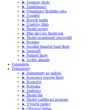
► Symboly školy
► Zaměstnanci
► Organizace školního roku
► Zvonění
► Rozvrh hodin
► Úspěchy žáků
► Školní noviny
► Plán akcí pro školní rok
► Školní poradenské pracoviště
► Projekty
► Sociální finanční fond školy
► Sponzoři
► Partneři školy
► Archiv aktualit
Fotogalerie
Dokumenty
► Dokumenty ke stažení
► Koncepce rozvoje školy
► Rozpočet
► Ročenka
► Směrnice
► Školní řád
► Školní vzdělávací program
► Výroční zprávy
► Zřizovací listina