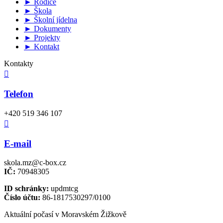
► Rodiče
► Škola
► Školní jídelna
► Dokumenty
► Projekty
► Kontakt
Kontakty

Telefon
+420 519 346 107

E-mail
skola.mz@c-box.cz
IČ:
70948305
ID schránky:
updmtcg
Číslo účtu:
86-1817530297/0100
Aktuální počasí v Moravském Žižkově