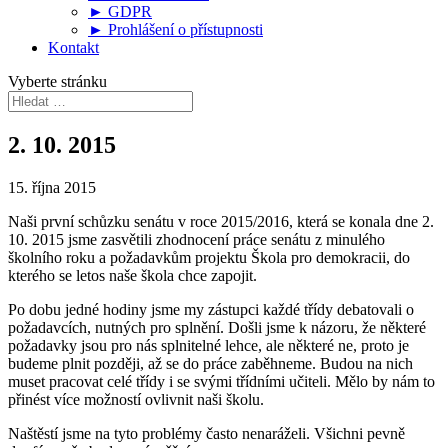
► GDPR
► Prohlášení o přístupnosti
Kontakt
Vyberte stránku
2. 10. 2015
15. října 2015
Naši první schůzku senátu v roce 2015/2016, která se konala dne 2.
10. 2015 jsme zasvětili zhodnocení práce senátu z minulého
školního roku a požadavkům projektu Škola pro demokracii, do
kterého se letos naše škola chce zapojit.
Po dobu jedné hodiny jsme my zástupci každé třídy debatovali o
požadavcích, nutných pro splnění. Došli jsme k názoru, že některé
požadavky jsou pro nás splnitelné lehce, ale některé ne, proto je
budeme plnit později, až se do práce zaběhneme. Budou na nich
muset pracovat celé třídy i se svými třídními učiteli. Mělo by nám to
přinést více možností ovlivnit naši školu.
Naštěstí jsme na tyto problémy často nenaráželi. Všichni pevně