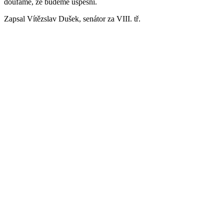
doufáme, že budeme úspěšní.
Zapsal Vítězslav Dušek, senátor za VIII. tř.