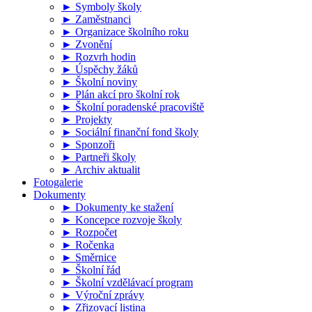
► Symboly školy
► Zaměstnanci
► Organizace školního roku
► Zvonění
► Rozvrh hodin
► Úspěchy žáků
► Školní noviny
► Plán akcí pro školní rok
► Školní poradenské pracoviště
► Projekty
► Sociální finanční fond školy
► Sponzoři
► Partneři školy
► Archiv aktualit
Fotogalerie
Dokumenty
► Dokumenty ke stažení
► Koncepce rozvoje školy
► Rozpočet
► Ročenka
► Směrnice
► Školní řád
► Školní vzdělávací program
► Výroční zprávy
► Zřizovací listina