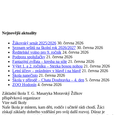
Nejnovější aktuality
Žákovský senát 2025/2026
30. června 2026
Seznam sešitů na školní rok 2026/2027
30. června 2026
Ředitelské volno pro 9. ročník
24. června 2026
Podpora spolužačky
21. června 2026
Fantazijní zvířata – kresba na sóle
21. června 2026
Výlet 1. a 2. ročníku – Stezka bosou nohou
21. června 2026
Letní účesy – prázdniny v hlavě i na hlavě
21. června 2026
Škola nanečisto
21. června 2026
Škola v přírodě – Chata Doubravka – 4. den
5. června 2026
ZOO Hodonín
4. června 2026
Základní škola T. G. Masaryka Moravský Žižkov
příspěvková organizace
Vize naší školy
Naše škola je místem, kam děti, rodiče i učitelé rádi chodí. Žáci
získají základy dobrého vzdělání pro svůj další rozvoj. Důraz je