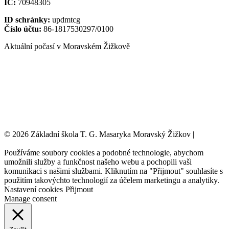
IČ:
70948305
ID schránky:
updmtcg
Číslo účtu:
86-1817530297/0100
Aktuální počasí v Moravském Žižkově
© 2026 Základní škola T. G. Masaryka Moravský Žižkov |
Tvorba
webových stránek:
NET boost
Používáme soubory cookies a podobné technologie, abychom
umožnili služby a funkčnost našeho webu a pochopili vaši
komunikaci s našimi službami. Kliknutím na "Přijmout" souhlasíte s
použitím takovýchto technologií za účelem marketingu a analytiky.
Nastavení cookies
Přijmout
Manage consent