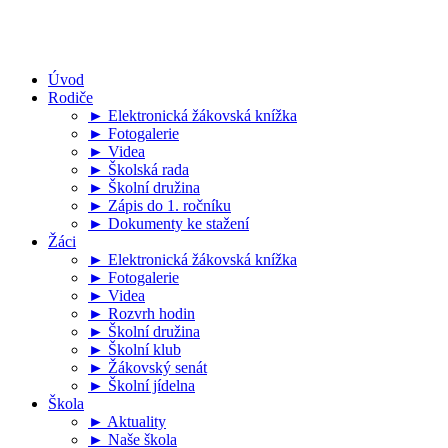
Úvod
Rodiče
► Elektronická žákovská knížka
► Fotogalerie
► Videa
► Školská rada
► Školní družina
► Zápis do 1. ročníku
► Dokumenty ke stažení
Žáci
► Elektronická žákovská knížka
► Fotogalerie
► Videa
► Rozvrh hodin
► Školní družina
► Školní klub
► Žákovský senát
► Školní jídelna
Škola
► Aktuality
► Naše škola