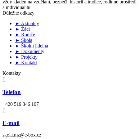
vždy kladen na vzdělání, bezpečí, historii a tradice, rodinné prostředí
a individualitu.
Důležité odkazy
► Aktuality
► Žáci
► Rodiče
► Škola
► Školní jídelna
► Dokumenty
► Projekty
► Kontakt
Kontakty

Telefon
+420 519 346 107

E-mail
skola.mz@c-box.cz