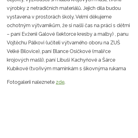
výrobky z netradičních materiálů. Jejich díla budou
vystavena v prostorách školy. Velmi děkujeme
ochotným výtvarníkům, že si našli čas na práci s dětmi
– paní Evženii Galové (lektorce kresby a malby) , panu
Vojtěchu Pálkovi (učiteli výtvarného oboru na ZUŠ
Velké Bílovice), paní Blance Osičkové (malířce
krojových mašlí), paní Libuši Kachyňové a Šárce
Kubíkové (tvořivým maminkám s šikovnýma rukama
Fotogalerii naleznete
zde
.