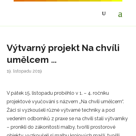
Výtvarný projekt Na chvíli
umělcem …
19. listopadu 2019
V pátek 15. listopadu proběhlo v 1. – 4. ročníku
projektové vyučování s názvem „Na chvíli umělcem“.
Žáci si vyzkoušeli různé výtvarné techniky a pod
vedením odborníků z praxe se na chvíli stali výtvarníky
– pronikli do zákonitostí malby, tvořili prostorové
objekty, vyzkoušeli si malbu krojových mašlí, tvořili