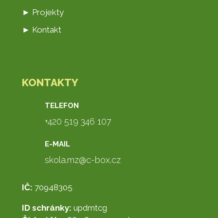
► Projekty
► Kontakt
KONTAKTY
TELEFON
+420 519 346 107
E-MAIL
skola.mz@c-box.cz
IČ:
70948305
ID schránky:
updmtcg