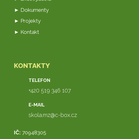
► Dokumenty
► Projekty
► Kontakt
KONTAKTY
TELEFON
+420 519 346 107
E-MAIL
skola.mz@c-box.cz
IČ:
70948305