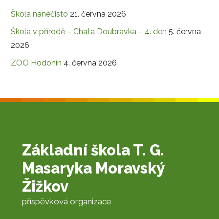
Škola nanečisto
21. června 2026
Škola v přírodě – Chata Doubravka – 4. den
5. června
2026
ZOO Hodonín
4. června 2026
Základní škola T. G.
Masaryka Moravský
Žižkov
příspěvková organizace