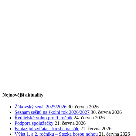
Nejnovější aktuality
Žákovský senát 2025/2026
30. června 2026
Seznam sešitů na školní rok 2026/2027
30. června 2026
Ředitelské volno pro 9. ročník
24. června 2026
Podpora spolužačky
21. června 2026
Fantazijní zvířata – kresba na sóle
21. června 2026
Výlet 1. a 2. ročníku – Stezka bosou nohou
21. června 2026