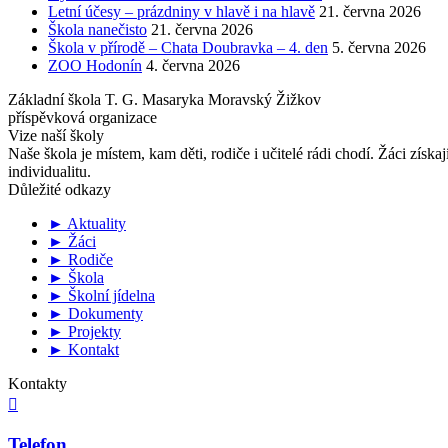
Letní účesy – prázdniny v hlavě i na hlavě
21. června 2026
Škola nanečisto
21. června 2026
Škola v přírodě – Chata Doubravka – 4. den
5. června 2026
ZOO Hodonín
4. června 2026
Základní škola T. G. Masaryka Moravský Žižkov
příspěvková organizace
Vize naší školy
Naše škola je místem, kam děti, rodiče i učitelé rádi chodí. Žáci získa
individualitu.
Důležité odkazy
► Aktuality
► Žáci
► Rodiče
► Škola
► Školní jídelna
► Dokumenty
► Projekty
► Kontakt
Kontakty

Telefon