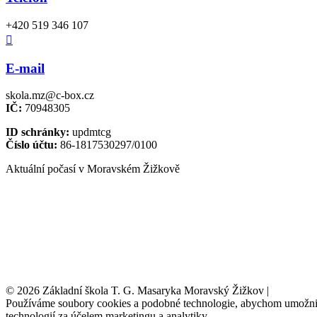
+420 519 346 107

E-mail
skola.mz@c-box.cz
IČ:
70948305
ID schránky:
updmtcg
Číslo účtu:
86-1817530297/0100
Aktuální počasí v Moravském Žižkově
© 2026 Základní škola T. G. Masaryka Moravský Žižkov |
Tvorba w
Používáme soubory cookies a podobné technologie, abychom umožnili 
technologií za účelem marketingu a analytiky.