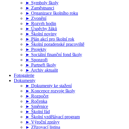
► Symboly školy
► Zaměstnanci
► Organizace školního roku
► Zvonění
► Rozvrh hodin
► Úspěchy žáků
► Školní noviny
► Plán akcí pro školní rok
► Školní poradenské pracoviště
► Projekty
► Sociální finanční fond školy
► Sponzoři
► Partneři školy
► Archiv aktualit
Fotogalerie
Dokumenty
► Dokumenty ke stažení
► Koncepce rozvoje školy
► Rozpočet
► Ročenka
► Směrnice
► Školní řád
► Školní vzdělávací program
► Výroční zprávy
► Zřizovací listina