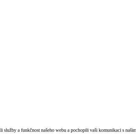
ebových stránek:
NET boost
služby a funkčnost našeho webu a pochopili vaši komunikaci s našimi