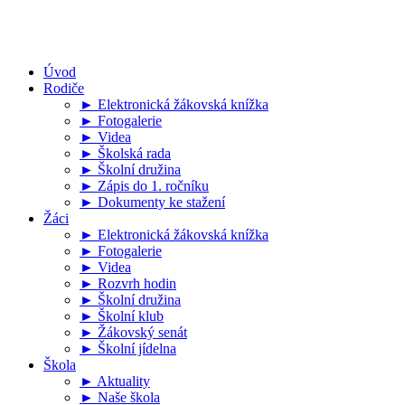
Úvod
Rodiče
► Elektronická žákovská knížka
► Fotogalerie
► Videa
► Školská rada
► Školní družina
► Zápis do 1. ročníku
► Dokumenty ke stažení
Žáci
► Elektronická žákovská knížka
► Fotogalerie
► Videa
► Rozvrh hodin
► Školní družina
► Školní klub
► Žákovský senát
► Školní jídelna
Škola
► Aktuality
► Naše škola