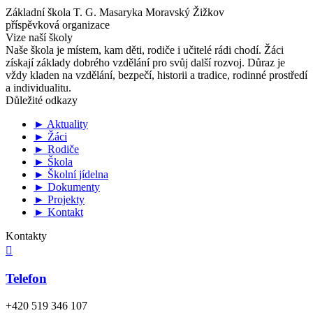
Základní škola T. G. Masaryka Moravský Žižkov
příspěvková organizace
Vize naší školy
Naše škola je místem, kam děti, rodiče i učitelé rádi chodí. Žáci
získají základy dobrého vzdělání pro svůj další rozvoj. Důraz je
vždy kladen na vzdělání, bezpečí, historii a tradice, rodinné prostředí
a individualitu.
Důležité odkazy
► Aktuality
► Žáci
► Rodiče
► Škola
► Školní jídelna
► Dokumenty
► Projekty
► Kontakt
Kontakty

Telefon
+420 519 346 107