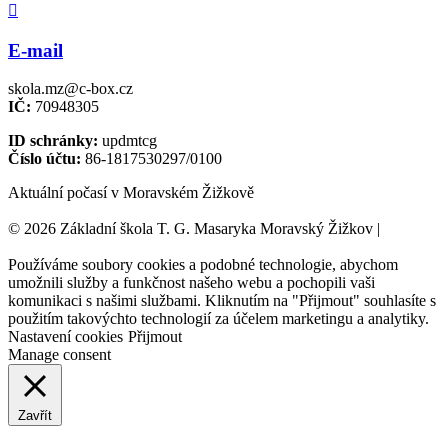

E-mail
skola.mz@c-box.cz
IČ:
70948305
ID schránky:
updmtcg
Číslo účtu:
86-1817530297/0100
Aktuální počasí v Moravském Žižkově
© 2026 Základní škola T. G. Masaryka Moravský Žižkov |
Tvorba
webových stránek:
NET boost
Používáme soubory cookies a podobné technologie, abychom
umožnili služby a funkčnost našeho webu a pochopili vaši
komunikaci s našimi službami. Kliknutím na "Přijmout" souhlasíte s
použitím takovýchto technologií za účelem marketingu a analytiky.
Nastavení cookies
Přijmout
Manage consent
Zavřít