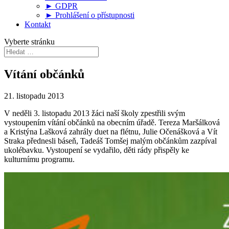
► GDPR
► Prohlášení o přístupnosti
Kontakt
Vyberte stránku
Vítání občánků
21. listopadu 2013
V neděli 3. listopadu 2013 žáci naší školy zpestřili svým
vystoupením vítání občánků na obecním úřadě. Tereza Maršálková
a Kristýna Lašková zahrály duet na flétnu, Julie Očenášková a Vít
Straka přednesli báseň, Tadeáš Tomšej malým občánkům zazpíval
ukolébavku. Vystoupení se vydařilo, děti rády přispěly ke
kulturnímu programu.