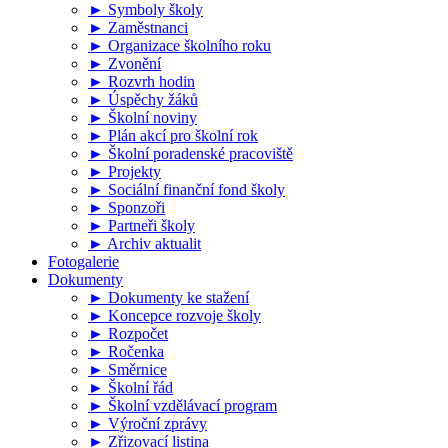
► Symboly školy
► Zaměstnanci
► Organizace školního roku
► Zvonění
► Rozvrh hodin
► Úspěchy žáků
► Školní noviny
► Plán akcí pro školní rok
► Školní poradenské pracoviště
► Projekty
► Sociální finanční fond školy
► Sponzoři
► Partneři školy
► Archiv aktualit
Fotogalerie
Dokumenty
► Dokumenty ke stažení
► Koncepce rozvoje školy
► Rozpočet
► Ročenka
► Směrnice
► Školní řád
► Školní vzdělávací program
► Výroční zprávy
► Zřizovací listina