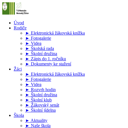
Úvod
Rodiče
► Elektronická žákovská knížka
► Fotogalerie
► Videa
► Školská rada
► Školní družina
► Zápis do 1. ročníku
► Dokumenty ke stažení
Žáci
► Elektronická žákovská knížka
► Fotogalerie
► Videa
► Rozvrh hodin
► Školní družina
► Školní klub
► Žákovský senát
► Školní jídelna
Škola
► Aktuality
► Naše škola