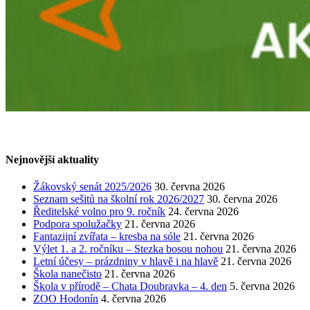
Nejnovější aktuality
Žákovský senát 2025/2026
30. června 2026
Seznam sešitů na školní rok 2026/2027
30. června 2026
Ředitelské volno pro 9. ročník
24. června 2026
Podpora spolužačky
21. června 2026
Fantazijní zvířata – kresba na sóle
21. června 2026
Výlet 1. a 2. ročníku – Stezka bosou nohou
21. června 2026
Letní účesy – prázdniny v hlavě i na hlavě
21. června 2026
Škola nanečisto
21. června 2026
Škola v přírodě – Chata Doubravka – 4. den
5. června 2026
ZOO Hodonín
4. června 2026