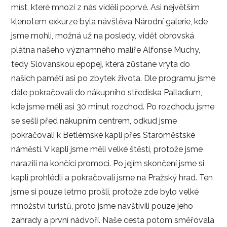
míst, které mnozí z nás viděli poprvé. Asi největším
klenotem exkurze byla návštěva Národní galerie, kde
jsme mohli, možná už na posledy, vidět obrovská
plátna našeho významného malíře Alfonse Muchy,
tedy Slovanskou epopej, která zůstane vryta do
našich pamětí asi po zbytek života. Dle programu jsme
dále pokračovali do nákupního střediska Palladium,
kde jsme měli asi 30 minut rozchod. Po rozchodu jsme
se sešli před nákupním centrem, odkud jsme
pokračovali k Betlémské kapli přes Staroměstské
náměstí. V kapli jsme měli velké štěstí, protože jsme
narazili na končící promoci. Po jejím skončení jsme si
kapli prohlédli a pokračovali jsme na Pražský hrad. Ten
jsme si pouze letmo prošli, protože zde bylo velké
množství turistů, proto jsme navštívili pouze jeho
zahrady a první nádvoří. Naše cesta potom směřovala