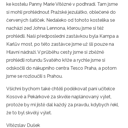
ke kostelu Panny Marie Vítězné v podhradí. Tam jsme
si mohli prohlédnout Pražské jezulátko, oblečené do
červených šatiček. Nedaleko od tohoto kostelíka se
nachází zeď Johna Lennona, kterou jsme si též
prohlédli. Naší předposlední zastávkou byla Kampa a
Karlův most, po této zastávce jsme už šli pouze na
Hlavní nádraží. V průběhu cesty jsme si zběžně
prohlédli rotundu Svatého kříže a rychle jsme si
odskočili do nákupního centra Tesco Praha, a potom
jsme se rozloučili s Prahou.
Všichni bychom také chtěli poděkovat paní učitelce
Kosové a Pekárkové za skvěle naplánovaný výlet,
protože by mi jistě dal každý za pravdu, kdybych řekl,
že to byl skvělý výlet.
Vítězslav Dušek