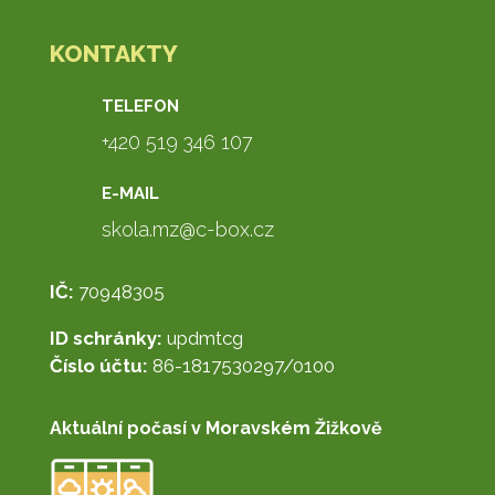
KONTAKTY
TELEFON
+420 519 346 107
E-MAIL
skola.mz@c-box.cz
IČ:
70948305
ID schránky:
updmtcg
Číslo účtu:
86-1817530297/0100
Aktuální počasí v Moravském Žižkově