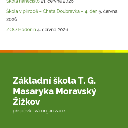
Škola nanečisto
21. června 2026
Škola v přírodě – Chata Doubravka – 4. den
5. června
2026
ZOO Hodonín
4. června 2026
Základní škola T. G.
Masaryka Moravský
Žižkov
příspěvková organizace