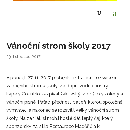
Vánoční strom školy 2017
29. listopadu 2017
V pondělí 27. 11. 2017 proběhlo již tradiční rozsvícení
vánočního stromu školy. Za doprovodu country
kapely Countrio zazpíval žákovský sbor školy koledy a
vánoční písně. Páťáci přednesli báseň, kterou společně
vymysleli, a nakonec se rozsvítil velký vánoční strom
školy. Na zahřátí si mohli hosté dát teplý čaj, který
sponzorsky zajistila Restaurace Maděřič a k