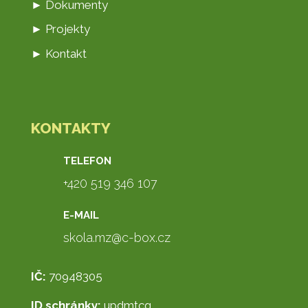
► Dokumenty
► Projekty
► Kontakt
KONTAKTY
TELEFON
+420 519 346 107
E-MAIL
skola.mz@c-box.cz
IČ:
70948305
ID schránky:
updmtcg