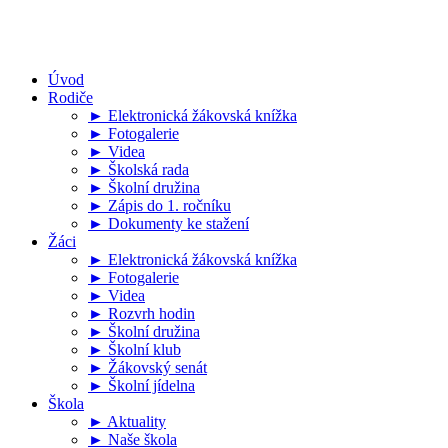
Úvod
Rodiče
► Elektronická žákovská knížka
► Fotogalerie
► Videa
► Školská rada
► Školní družina
► Zápis do 1. ročníku
► Dokumenty ke stažení
Žáci
► Elektronická žákovská knížka
► Fotogalerie
► Videa
► Rozvrh hodin
► Školní družina
► Školní klub
► Žákovský senát
► Školní jídelna
Škola
► Aktuality
► Naše škola