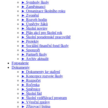
► Symboly školy
► Zaměstnanci
► Organizace školního roku
► Zvonění
► Rozvrh hodin
► Úspěchy žáků
► Školní noviny
► Plán akcí pro školní rok
► Školní poradenské pracoviště
► Projekty
► Sociální finanční fond školy
► Sponzoři
► Partneři školy
► Archiv aktualit
Fotogalerie
Dokumenty
► Dokumenty ke stažení
► Koncepce rozvoje školy
► Rozpočet
► Ročenka
► Směrnice
► Školní řád
► Školní vzdělávací program
► Výroční zprávy
► Zřizovací listina