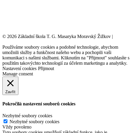
© 2026 Základní škola T. G. Masaryka Moravský Žižkov |
Tvorba
webových stránek:
NET boost
Používáme soubory cookies a podobné technologie, abychom
umožnili služby a funkčnost našeho webu a pochopili vaši
komunikaci s našimi službami. Kliknutím na "Přijmout" souhlasíte s
použitím takovýchto technologií za účelem marketingu a analytiky.
Nastavení cookies
Přijmout
Manage consent
Zavřít
Pokročilá nastavení souborů cookies
Nezbytné soubory cookies
Nezbytné soubory cookies
Vždy povoleno
Tyto soubory cookies umožňují základní funkce, jako je