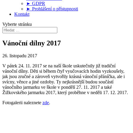
► GDPR
► Prohlášení o přístupnosti
Kontakt
Vyberte stránku
Vánoční dílny 2017
26. listopadu 2017
V pátek 24. 11. 2017 se na naší škole uskutečnily již tradiční
vánoční dílny. Děti si během čtyř vyučovacích hodin vyzkoušely,
jak jsou zručné a zároveň vytvořily krásná vánoční přáníčka, ale i
svícny, věnce a jiné ozdoby. Ty nejkrásnější budou součástí
vánočního jarmarku ve škole v pondělí 27. 11. 2017 a také
Žižkovského jarmarku 2017, který proběhne v neděli 17. 12. 2017.
Fotogalerii naleznete
zde
.