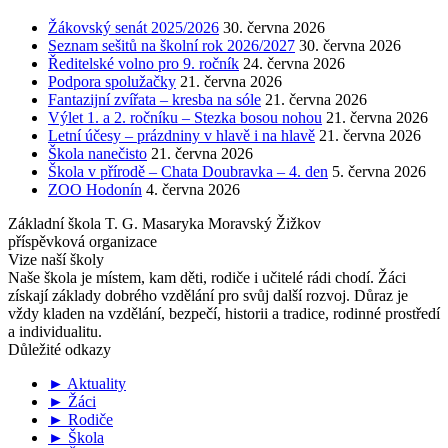
Žákovský senát 2025/2026
30. června 2026
Seznam sešitů na školní rok 2026/2027
30. června 2026
Ředitelské volno pro 9. ročník
24. června 2026
Podpora spolužačky
21. června 2026
Fantazijní zvířata – kresba na sóle
21. června 2026
Výlet 1. a 2. ročníku – Stezka bosou nohou
21. června 2026
Letní účesy – prázdniny v hlavě i na hlavě
21. června 2026
Škola nanečisto
21. června 2026
Škola v přírodě – Chata Doubravka – 4. den
5. června 2026
ZOO Hodonín
4. června 2026
Základní škola T. G. Masaryka Moravský Žižkov
příspěvková organizace
Vize naší školy
Naše škola je místem, kam děti, rodiče i učitelé rádi chodí. Žáci
získají základy dobrého vzdělání pro svůj další rozvoj. Důraz je
vždy kladen na vzdělání, bezpečí, historii a tradice, rodinné prostředí
a individualitu.
Důležité odkazy
► Aktuality
► Žáci
► Rodiče
► Škola