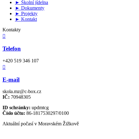
► Školní jídelna
► Dokumenty
► Projekty
► Kontakt
Kontakty

Telefon
+420 519 346 107

E-mail
skola.mz@c-box.cz
IČ:
70948305
ID schránky:
updmtcg
Číslo účtu:
86-1817530297/0100
Aktuální počasí v Moravském Žižkově