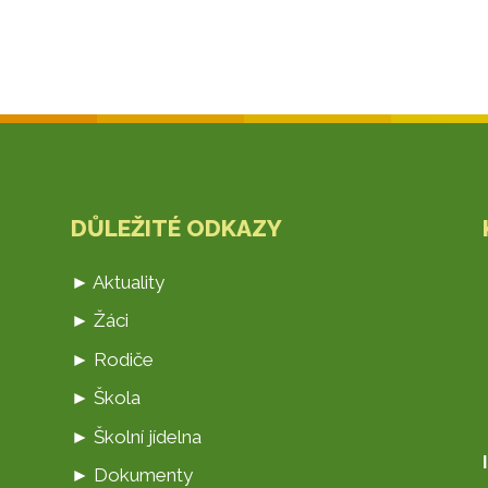
DŮLEŽITÉ ODKAZY
► Aktuality
► Žáci
► Rodiče
► Škola
► Školní jídelna
► Dokumenty