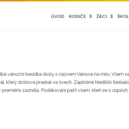
ÚVOD
RODIČE
ŽÁCI
ŠKO
velká vánoční besídka školy s názvem Vánoce na míru. Všem s
ál, který doslova praskal ve švech. Zaplněné hlediště tleskal
v premiéře zazněla. Poděkování patří všem, kteří se o úspěch