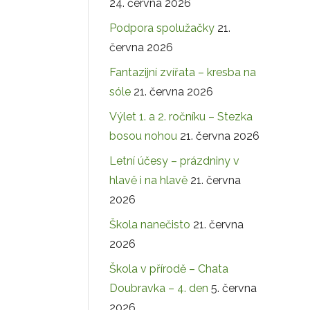
24. června 2026
Podpora spolužačky
21.
června 2026
Fantazijní zvířata – kresba na
sóle
21. června 2026
Výlet 1. a 2. ročníku – Stezka
bosou nohou
21. června 2026
Letní účesy – prázdniny v
hlavě i na hlavě
21. června
2026
Škola nanečisto
21. června
2026
Škola v přírodě – Chata
Doubravka – 4. den
5. června
2026