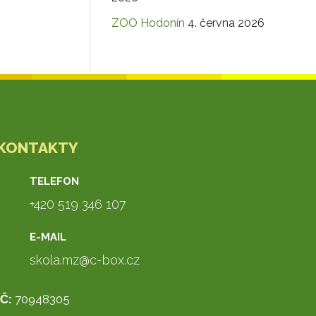
ZOO Hodonín
4. června 2026
KONTAKTY
TELEFON
+420 519 346 107
E-MAIL
skola.mz@c-box.cz
IČ:
70948305