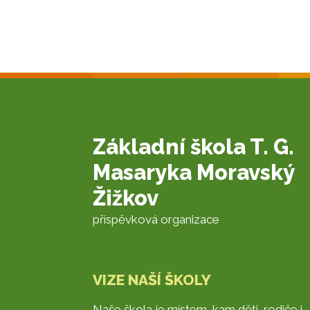
Základní škola T. G.
Masaryka Moravský
Žižkov
příspěvková organizace
VIZE NAŠÍ ŠKOLY
Naše škola je místem, kam děti, rodiče i