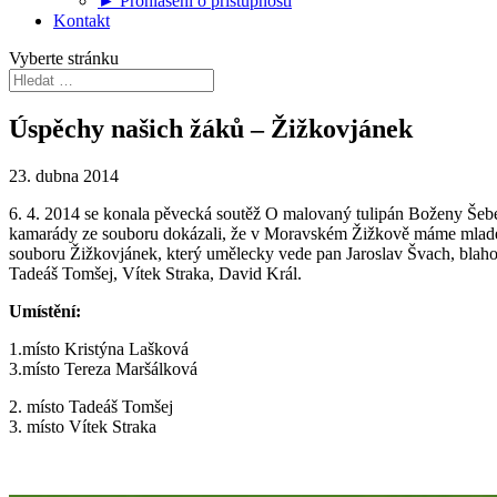
► Prohlášení o přístupnosti
Kontakt
Vyberte stránku
Úspěchy našich žáků – Žižkovjánek
23. dubna 2014
6. 4. 2014 se konala pěvecká soutěž O malovaný tulipán Boženy Šebeto
kamarády ze souboru dokázali, že v Moravském Žižkově máme mladé nadě
souboru Žižkovjánek, který umělecky vede pan Jaroslav Švach, blahopř
Tadeáš Tomšej, Vítek Straka, David Král.
Umístění:
1.místo Kristýna Lašková
3.místo Tereza Maršálková
2. místo Tadeáš Tomšej
3. místo Vítek Straka