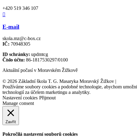
+420 519 346 107

E-mail
skola.mz@c-box.cz
IČ:
70948305
ID schránky:
updmtcg
Číslo účtu:
86-1817530297/0100
Aktuální počasí v Moravském Žižkově
© 2026 Základní škola T. G. Masaryka Moravský Žižkov |
Tvorba w
Používáme soubory cookies a podobné technologie, abychom umožnili 
technologií za účelem marketingu a analytiky.
Nastavení cookies
Přijmout
Manage consent
Zavřít
Pokročilá nastavení souborů cookies