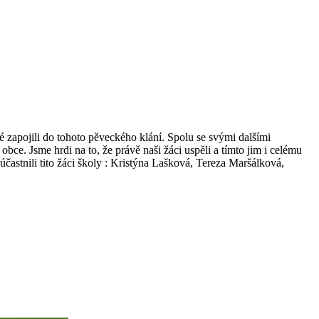
é zapojili do tohoto pěveckého klání. Spolu se svými dalšími
e. Jsme hrdi na to, že právě naši žáci uspěli a tímto jim i celému
častnili tito žáci školy : Kristýna Lašková, Tereza Maršálková,