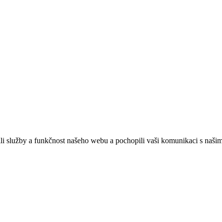
ebových stránek:
NET boost
služby a funkčnost našeho webu a pochopili vaši komunikaci s našimi