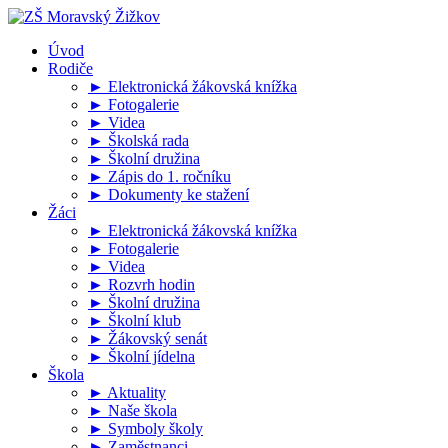
Úvod
Rodiče
► Elektronická žákovská knížka
► Fotogalerie
► Videa
► Školská rada
► Školní družina
► Zápis do 1. ročníku
► Dokumenty ke stažení
Žáci
► Elektronická žákovská knížka
► Fotogalerie
► Videa
► Rozvrh hodin
► Školní družina
► Školní klub
► Žákovský senát
► Školní jídelna
Škola
► Aktuality
► Naše škola
► Symboly školy
► Zaměstnanci