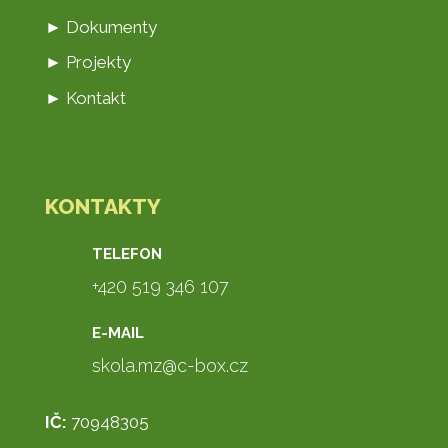
► Dokumenty
► Projekty
► Kontakt
KONTAKTY
TELEFON
+420 519 346 107
E-MAIL
skola.mz@c-box.cz
IČ:
70948305