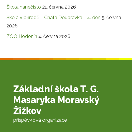
Škola nanečisto
21. června 2026
Škola v přírodě – Chata Doubravka – 4. den
5. června
2026
ZOO Hodonín
4. června 2026
Základní škola T. G.
Masaryka Moravský
Žižkov
příspěvková organizace