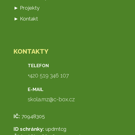
► Projekty
► Kontakt
KONTAKTY
TELEFON
+420 519 346 107
E-MAIL
skola.mz@c-box.cz
IČ:
70948305
ID schránky:
updmtcg