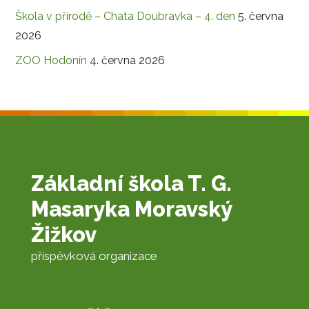
Škola v přírodě – Chata Doubravka – 4. den
5. června
2026
ZOO Hodonín
4. června 2026
Základní škola T. G.
Masaryka Moravský
Žižkov
příspěvková organizace