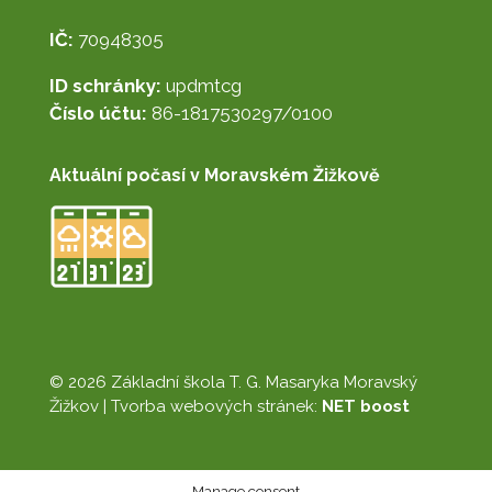
IČ:
70948305
ID schránky:
updmtcg
Číslo účtu:
86-1817530297/0100
Aktuální počasí v Moravském Žižkově
© 2026 Základní škola T. G. Masaryka Moravský
Žižkov |
Tvorba webových stránek:
NET boost
Manage consent