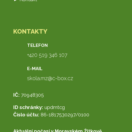
KONTAKTY
TELEFON
+420 519 346 107
E-MAIL
skola.mz@c-box.cz
IČ:
70948305
ID schránky:
updmtcg
Číslo účtu:
86-1817530297/0100
Aktuální počasí v Moravském Žižkově