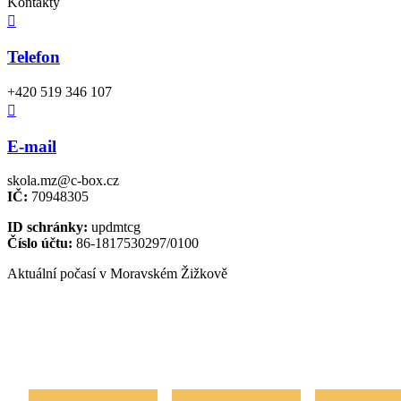
Kontakty

Telefon
+420 519 346 107

E-mail
skola.mz@c-box.cz
IČ:
70948305
ID schránky:
updmtcg
Číslo účtu:
86-1817530297/0100
Aktuální počasí v Moravském Žižkově