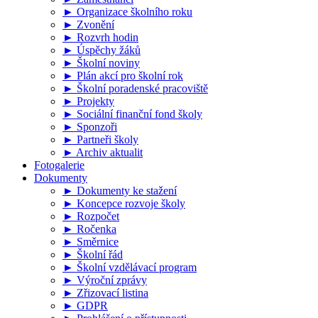
► Organizace školního roku
► Zvonění
► Rozvrh hodin
► Úspěchy žáků
► Školní noviny
► Plán akcí pro školní rok
► Školní poradenské pracoviště
► Projekty
► Sociální finanční fond školy
► Sponzoři
► Partneři školy
► Archiv aktualit
Fotogalerie
Dokumenty
► Dokumenty ke stažení
► Koncepce rozvoje školy
► Rozpočet
► Ročenka
► Směrnice
► Školní řád
► Školní vzdělávací program
► Výroční zprávy
► Zřizovací listina
► GDPR