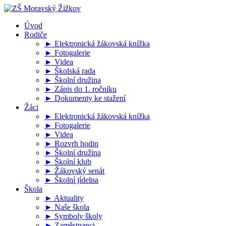
Úvod
Rodiče
► Elektronická žákovská knížka
► Fotogalerie
► Videa
► Školská rada
► Školní družina
► Zápis do 1. ročníku
► Dokumenty ke stažení
Žáci
► Elektronická žákovská knížka
► Fotogalerie
► Videa
► Rozvrh hodin
► Školní družina
► Školní klub
► Žákovský senát
► Školní jídelna
Škola
► Aktuality
► Naše škola
► Symboly školy
► Zaměstnanci