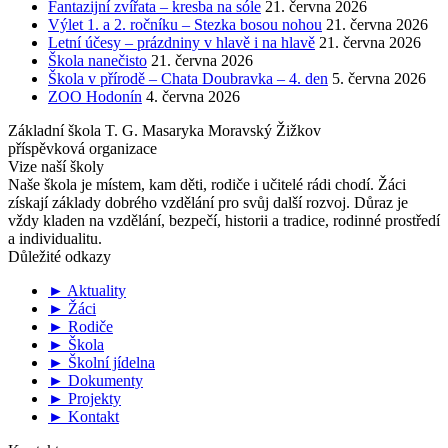
Fantazijní zvířata – kresba na sóle
21. června 2026
Výlet 1. a 2. ročníku – Stezka bosou nohou
21. června 2026
Letní účesy – prázdniny v hlavě i na hlavě
21. června 2026
Škola nanečisto
21. června 2026
Škola v přírodě – Chata Doubravka – 4. den
5. června 2026
ZOO Hodonín
4. června 2026
Základní škola T. G. Masaryka Moravský Žižkov
příspěvková organizace
Vize naší školy
Naše škola je místem, kam děti, rodiče i učitelé rádi chodí. Žáci
získají základy dobrého vzdělání pro svůj další rozvoj. Důraz je
vždy kladen na vzdělání, bezpečí, historii a tradice, rodinné prostředí
a individualitu.
Důležité odkazy
► Aktuality
► Žáci
► Rodiče
► Škola
► Školní jídelna
► Dokumenty
► Projekty
► Kontakt