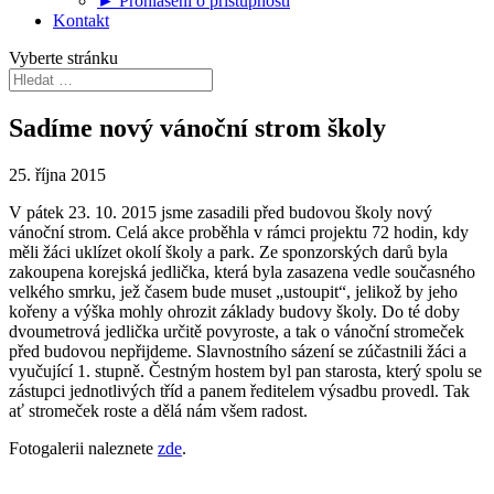
► Prohlášení o přístupnosti
Kontakt
Vyberte stránku
Sadíme nový vánoční strom školy
25. října 2015
V pátek 23. 10. 2015 jsme zasadili před budovou školy nový
vánoční strom. Celá akce proběhla v rámci projektu 72 hodin, kdy
měli žáci uklízet okolí školy a park. Ze sponzorských darů byla
zakoupena korejská jedlička, která byla zasazena vedle současného
velkého smrku, jež časem bude muset „ustoupit“, jelikož by jeho
kořeny a výška mohly ohrozit základy budovy školy. Do té doby
dvoumetrová jedlička určitě povyroste, a tak o vánoční stromeček
před budovou nepřijdeme. Slavnostního sázení se zúčastnili žáci a
vyučující 1. stupně. Čestným hostem byl pan starosta, který spolu se
zástupci jednotlivých tříd a panem ředitelem výsadbu provedl. Tak
ať stromeček roste a dělá nám všem radost.
Fotogalerii naleznete
zde
.