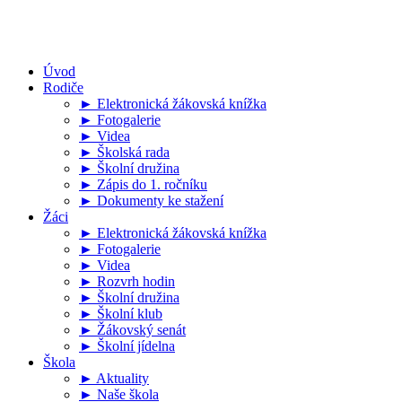
Úvod
Rodiče
► Elektronická žákovská knížka
► Fotogalerie
► Videa
► Školská rada
► Školní družina
► Zápis do 1. ročníku
► Dokumenty ke stažení
Žáci
► Elektronická žákovská knížka
► Fotogalerie
► Videa
► Rozvrh hodin
► Školní družina
► Školní klub
► Žákovský senát
► Školní jídelna
Škola
► Aktuality
► Naše škola