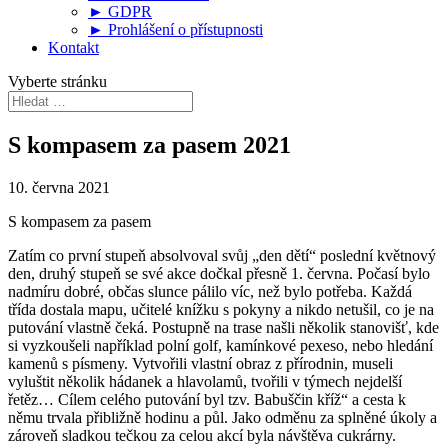
► GDPR
► Prohlášení o přístupnosti
Kontakt
Vyberte stránku
S kompasem za pasem 2021
10. června 2021
S kompasem za pasem
Zatím co první stupeň absolvoval svůj „den dětí“ poslední květnový
den, druhý stupeň se své akce dočkal přesně 1. června. Počasí bylo
nadmíru dobré, občas slunce pálilo víc, než bylo potřeba. Každá
třída dostala mapu, učitelé knížku s pokyny a nikdo netušil, co je na
putování vlastně čeká. Postupně na trase našli několik stanovišť, kde
si vyzkoušeli například polní golf, kamínkové pexeso, nebo hledání
kamenů s písmeny. Vytvořili vlastní obraz z přírodnin, museli
vyluštit několik hádanek a hlavolamů, tvořili v týmech nejdelší
řetěz… Cílem celého putování byl tzv. Babuščin kříž“ a cesta k
němu trvala přibližně hodinu a půl. Jako odměnu za splněné úkoly a
zároveň sladkou tečkou za celou akcí byla návštěva cukrárny.