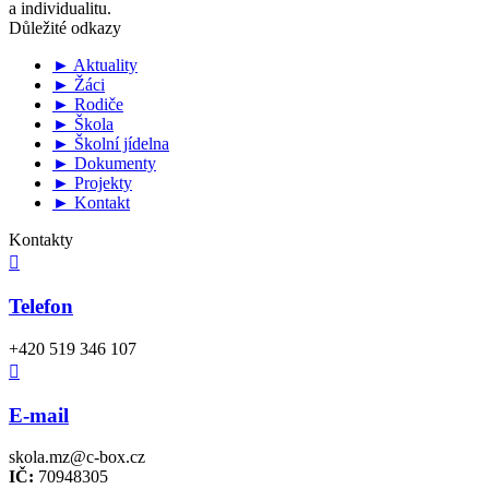
a individualitu.
Důležité odkazy
► Aktuality
► Žáci
► Rodiče
► Škola
► Školní jídelna
► Dokumenty
► Projekty
► Kontakt
Kontakty

Telefon
+420 519 346 107

E-mail
skola.mz@c-box.cz
IČ:
70948305