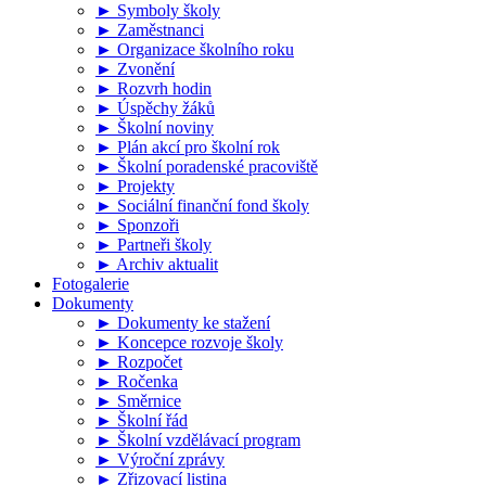
► Symboly školy
► Zaměstnanci
► Organizace školního roku
► Zvonění
► Rozvrh hodin
► Úspěchy žáků
► Školní noviny
► Plán akcí pro školní rok
► Školní poradenské pracoviště
► Projekty
► Sociální finanční fond školy
► Sponzoři
► Partneři školy
► Archiv aktualit
Fotogalerie
Dokumenty
► Dokumenty ke stažení
► Koncepce rozvoje školy
► Rozpočet
► Ročenka
► Směrnice
► Školní řád
► Školní vzdělávací program
► Výroční zprávy
► Zřizovací listina