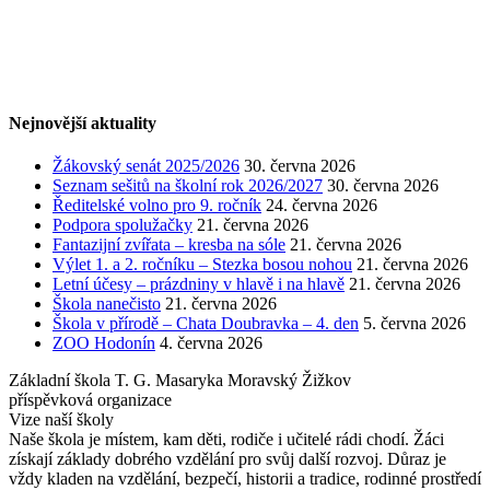
Nejnovější aktuality
Žákovský senát 2025/2026
30. června 2026
Seznam sešitů na školní rok 2026/2027
30. června 2026
Ředitelské volno pro 9. ročník
24. června 2026
Podpora spolužačky
21. června 2026
Fantazijní zvířata – kresba na sóle
21. června 2026
Výlet 1. a 2. ročníku – Stezka bosou nohou
21. června 2026
Letní účesy – prázdniny v hlavě i na hlavě
21. června 2026
Škola nanečisto
21. června 2026
Škola v přírodě – Chata Doubravka – 4. den
5. června 2026
ZOO Hodonín
4. června 2026
Základní škola T. G. Masaryka Moravský Žižkov
příspěvková organizace
Vize naší školy
Naše škola je místem, kam děti, rodiče i učitelé rádi chodí. Žáci
získají základy dobrého vzdělání pro svůj další rozvoj. Důraz je
vždy kladen na vzdělání, bezpečí, historii a tradice, rodinné prostředí