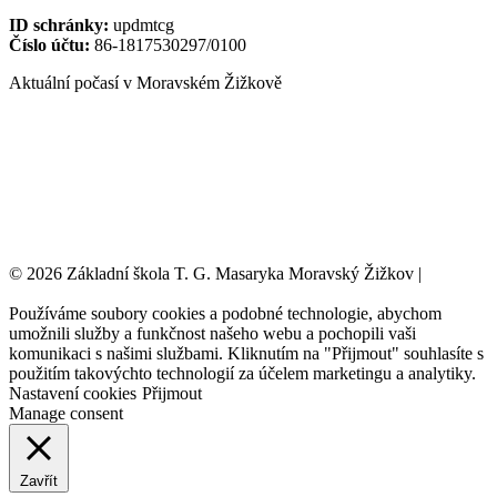
ID schránky:
updmtcg
Číslo účtu:
86-1817530297/0100
Aktuální počasí v Moravském Žižkově
© 2026 Základní škola T. G. Masaryka Moravský Žižkov |
Tvorba
webových stránek:
NET boost
Používáme soubory cookies a podobné technologie, abychom
umožnili služby a funkčnost našeho webu a pochopili vaši
komunikaci s našimi službami. Kliknutím na "Přijmout" souhlasíte s
použitím takovýchto technologií za účelem marketingu a analytiky.
Nastavení cookies
Přijmout
Manage consent
Zavřít