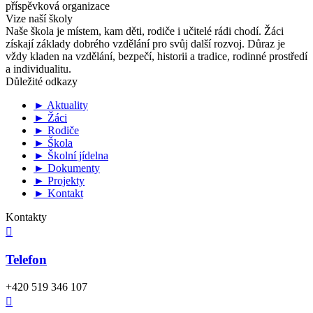
příspěvková organizace
Vize naší školy
Naše škola je místem, kam děti, rodiče i učitelé rádi chodí. Žáci
získají základy dobrého vzdělání pro svůj další rozvoj. Důraz je
vždy kladen na vzdělání, bezpečí, historii a tradice, rodinné prostředí
a individualitu.
Důležité odkazy
► Aktuality
► Žáci
► Rodiče
► Škola
► Školní jídelna
► Dokumenty
► Projekty
► Kontakt
Kontakty

Telefon
+420 519 346 107
