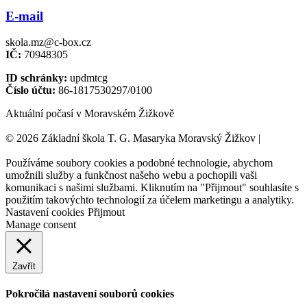
E-mail
skola.mz@c-box.cz
IČ:
70948305
ID schránky:
updmtcg
Číslo účtu:
86-1817530297/0100
Aktuální počasí v Moravském Žižkově
© 2026 Základní škola T. G. Masaryka Moravský Žižkov |
Tvorba
webových stránek:
NET boost
Používáme soubory cookies a podobné technologie, abychom
umožnili služby a funkčnost našeho webu a pochopili vaši
komunikaci s našimi službami. Kliknutím na "Přijmout" souhlasíte s
použitím takovýchto technologií za účelem marketingu a analytiky.
Nastavení cookies
Přijmout
Manage consent
Zavřít
Pokročilá nastavení souborů cookies