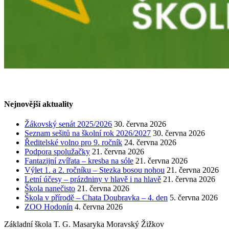
Nejnovější aktuality
Žákovský senát 2025/2026
30. června 2026
Seznam sešitů na školní rok 2026/2027
30. června 2026
Ředitelské volno pro 9. ročník
24. června 2026
Podpora spolužačky
21. června 2026
Fantazijní zvířata – kresba na sóle
21. června 2026
Výlet 1. a 2. ročníku – Stezka bosou nohou
21. června 2026
Letní účesy – prázdniny v hlavě i na hlavě
21. června 2026
Škola nanečisto
21. června 2026
Škola v přírodě – Chata Doubravka – 4. den
5. června 2026
ZOO Hodonín
4. června 2026
Základní škola T. G. Masaryka Moravský Žižkov