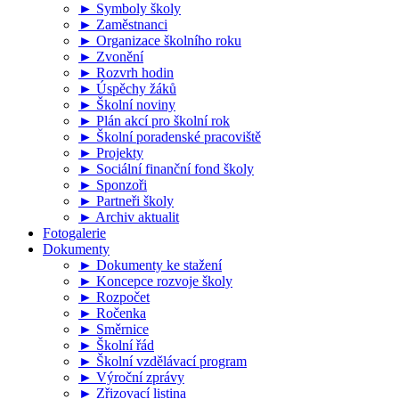
► Symboly školy
► Zaměstnanci
► Organizace školního roku
► Zvonění
► Rozvrh hodin
► Úspěchy žáků
► Školní noviny
► Plán akcí pro školní rok
► Školní poradenské pracoviště
► Projekty
► Sociální finanční fond školy
► Sponzoři
► Partneři školy
► Archiv aktualit
Fotogalerie
Dokumenty
► Dokumenty ke stažení
► Koncepce rozvoje školy
► Rozpočet
► Ročenka
► Směrnice
► Školní řád
► Školní vzdělávací program
► Výroční zprávy
► Zřizovací listina