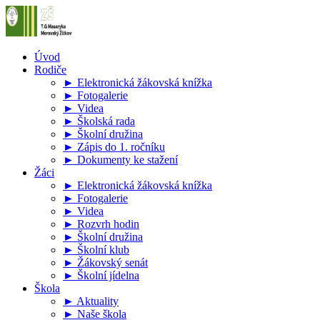
Úvod
Rodiče
► Elektronická žákovská knížka
► Fotogalerie
► Videa
► Školská rada
► Školní družina
► Zápis do 1. ročníku
► Dokumenty ke stažení
Žáci
► Elektronická žákovská knížka
► Fotogalerie
► Videa
► Rozvrh hodin
► Školní družina
► Školní klub
► Žákovský senát
► Školní jídelna
Škola
► Aktuality
► Naše škola