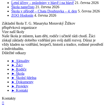
Letní účesy – prázdniny v hlavě i na hlavě
21. června 2026
Škola nanečisto
21. června 2026
Škola v přírodě – Chata Doubravka – 4. den
5. června 2026
ZOO Hodonín
4. června 2026
Základní škola T. G. Masaryka Moravský Žižkov
příspěvková organizace
Vize naší školy
Naše škola je místem, kam děti, rodiče i učitelé rádi chodí. Žáci
získají základy dobrého vzdělání pro svůj další rozvoj. Důraz je
vždy kladen na vzdělání, bezpečí, historii a tradice, rodinné prostředí
a individualitu.
Důležité odkazy
► Aktuality
► Žáci
► Rodiče
► Škola
► Školní jídelna
► Dokumenty
► Projekty
► Kontakt
Kontakty
