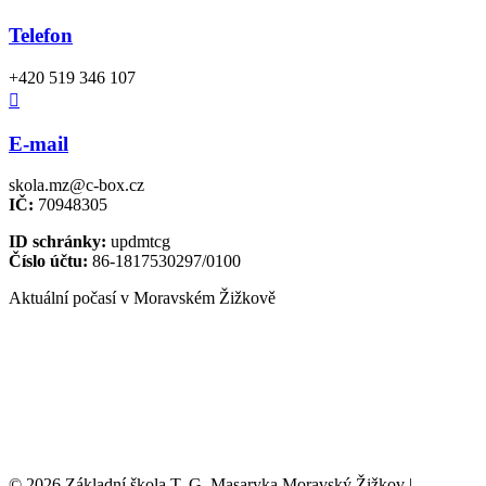
Telefon
+420 519 346 107

E-mail
skola.mz@c-box.cz
IČ:
70948305
ID schránky:
updmtcg
Číslo účtu:
86-1817530297/0100
Aktuální počasí v Moravském Žižkově
© 2026 Základní škola T. G. Masaryka Moravský Žižkov |
Tvorba