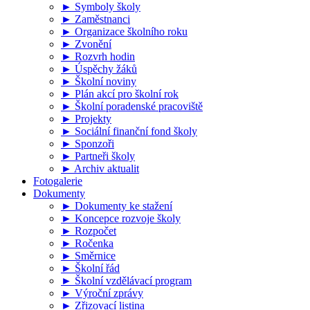
► Symboly školy
► Zaměstnanci
► Organizace školního roku
► Zvonění
► Rozvrh hodin
► Úspěchy žáků
► Školní noviny
► Plán akcí pro školní rok
► Školní poradenské pracoviště
► Projekty
► Sociální finanční fond školy
► Sponzoři
► Partneři školy
► Archiv aktualit
Fotogalerie
Dokumenty
► Dokumenty ke stažení
► Koncepce rozvoje školy
► Rozpočet
► Ročenka
► Směrnice
► Školní řád
► Školní vzdělávací program
► Výroční zprávy
► Zřizovací listina