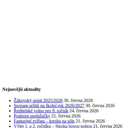
Nejnovější aktuality
Žákovský senát 2025/2026
30. června 2026
Seznam sešitů na školní rok 2026/2027
30. června 2026
Ředitelské volno pro 9. ročník
24. června 2026
Podpora spolužačky
21. června 2026
Fantazijní zvířata – kresba na sóle
21. června 2026
Výlet 1. a 2. ročníku – Stezka bosou nohou
21. června 2026