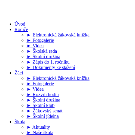
Úvod
Rodiče
► Elektronická žákovská knížka
► Fotogalerie
► Videa
► Školská rada
► Školní družina
► Zápis do 1. ročníku
► Dokumenty ke stažení
Žáci
► Elektronická žákovská knížka
► Fotogalerie
► Videa
► Rozvrh hodin
► Školní družina
► Školní klub
► Žákovský senát
► Školní jídelna
Škola
► Aktuality
► Naše škola