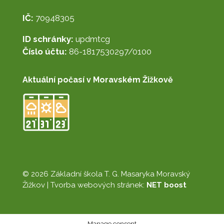
IČ:
70948305
ID schránky:
updmtcg
Číslo účtu:
86-1817530297/0100
Aktuální počasí v Moravském Žižkově
© 2026 Základní škola T. G. Masaryka Moravský
Žižkov |
Tvorba webových stránek:
NET boost
Manage consent