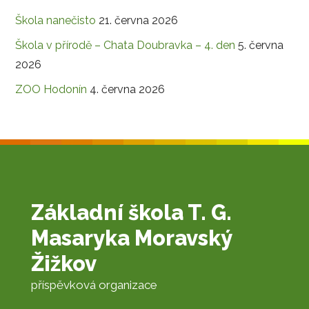
Škola nanečisto
21. června 2026
Škola v přírodě – Chata Doubravka – 4. den
5. června
2026
ZOO Hodonín
4. června 2026
Základní škola T. G.
Masaryka Moravský
Žižkov
příspěvková organizace