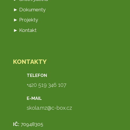
► Dokumenty
► Projekty
► Kontakt
KONTAKTY
TELEFON
+420 519 346 107
E-MAIL
skola.mz@c-box.cz
IČ:
70948305