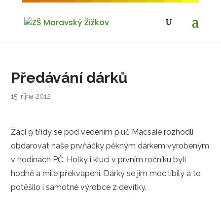
Předávání dárků
15. října 2012
Žáci 9 třídy se pod vedením p.uč Mácsaie rozhodli
obdarovat naše prvňáčky pěkným dárkem vyrobeným
v hodinách PČ. Holky i kluci v prvním ročníku byli
hodně a mile překvapeni. Dárky se jim moc líbily a to
potěšilo i samotné výrobce z devítky.