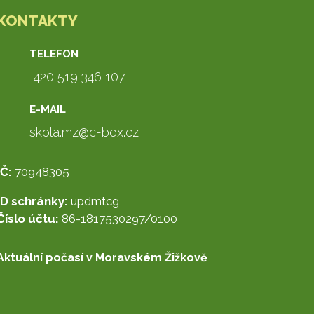
KONTAKTY
TELEFON
+420 519 346 107
E-MAIL
skola.mz@c-box.cz
IČ:
70948305
ID schránky:
updmtcg
Číslo účtu:
86-1817530297/0100
Aktuální počasí v Moravském Žižkově