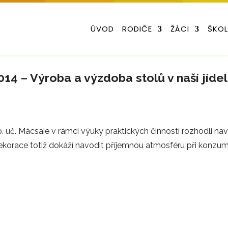
ÚVOD
RODIČE
ŽÁCI
ŠKO
 2014 – Výroba a výzdoba stolů v naší jíde
 uč. Mácsaie v rámci výuky praktických činností rozhodli na
 dekorace totiž dokáží navodit příjemnou atmosféru při konzu