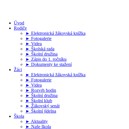
Úvod
Rodiče
► Elektronická žákovská knížka
► Fotogalerie
► Videa
► Školská rada
► Školní družina
► Zápis do 1. ročníku
► Dokumenty ke stažení
Žáci
► Elektronická žákovská knížka
► Fotogalerie
► Videa
► Rozvrh hodin
► Školní družina
► Školní klub
► Žákovský senát
► Školní jídelna
Škola
► Aktuality
► Naše škola