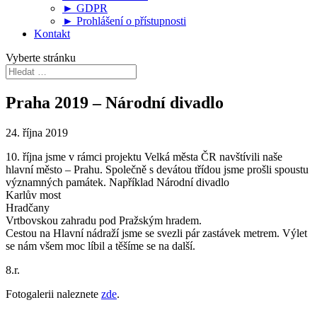
► GDPR
► Prohlášení o přístupnosti
Kontakt
Vyberte stránku
Praha 2019 – Národní divadlo
24. října 2019
10. října jsme v rámci projektu Velká města ČR navštívili naše
hlavní město – Prahu. Společně s devátou třídou jsme prošli spoustu
významných památek. Například Národní divadlo
Karlův most
Hradčany
Vrtbovskou zahradu pod Pražským hradem.
Cestou na Hlavní nádraží jsme se svezli pár zastávek metrem. Výlet
se nám všem moc líbil a těšíme se na další.
8.r.
Fotogalerii naleznete
zde
.