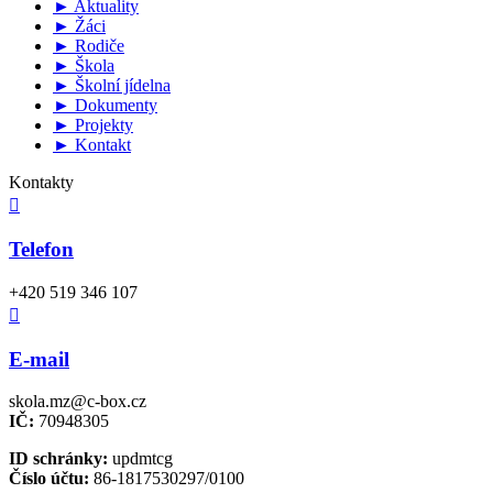
► Aktuality
► Žáci
► Rodiče
► Škola
► Školní jídelna
► Dokumenty
► Projekty
► Kontakt
Kontakty

Telefon
+420 519 346 107

E-mail
skola.mz@c-box.cz
IČ:
70948305
ID schránky:
updmtcg
Číslo účtu:
86-1817530297/0100