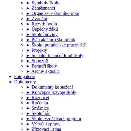
► Symboly školy
► Zaměstnanci
► Organizace školního roku
► Zvonění
► Rozvrh hodin
► Úspěchy žáků
► Školní noviny
► Plán akcí pro školní rok
► Školní poradenské pracoviště
► Projekty
► Sociální finanční fond školy
► Sponzoři
► Partneři školy
► Archiv aktualit
Fotogalerie
Dokumenty
► Dokumenty ke stažení
► Koncepce rozvoje školy
► Rozpočet
► Ročenka
► Směrnice
► Školní řád
► Školní vzdělávací program
► Výroční zprávy
► Zřizovací listina