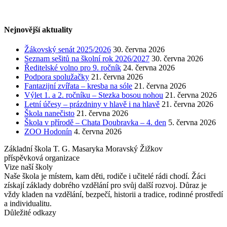
Nejnovější aktuality
Žákovský senát 2025/2026
30. června 2026
Seznam sešitů na školní rok 2026/2027
30. června 2026
Ředitelské volno pro 9. ročník
24. června 2026
Podpora spolužačky
21. června 2026
Fantazijní zvířata – kresba na sóle
21. června 2026
Výlet 1. a 2. ročníku – Stezka bosou nohou
21. června 2026
Letní účesy – prázdniny v hlavě i na hlavě
21. června 2026
Škola nanečisto
21. června 2026
Škola v přírodě – Chata Doubravka – 4. den
5. června 2026
ZOO Hodonín
4. června 2026
Základní škola T. G. Masaryka Moravský Žižkov
příspěvková organizace
Vize naší školy
Naše škola je místem, kam děti, rodiče i učitelé rádi chodí. Žáci
získají základy dobrého vzdělání pro svůj další rozvoj. Důraz je
vždy kladen na vzdělání, bezpečí, historii a tradice, rodinné prostředí
a individualitu.
Důležité odkazy