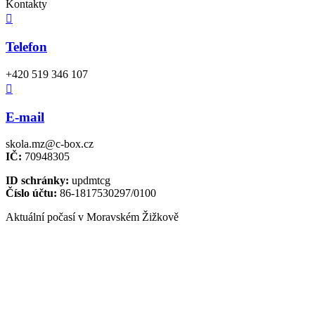
Kontakty

Telefon
+420 519 346 107

E-mail
skola.mz@c-box.cz
IČ:
70948305
ID schránky:
updmtcg
Číslo účtu:
86-1817530297/0100
Aktuální počasí v Moravském Žižkově