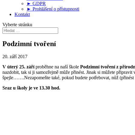
► GDPR
► Prohlášení o přístupnosti
Kontakt
Vyberte stránku
Podzimní tvoření
20. září 2017
V úterý 25. září
proběhne na naší škole
Podzimní tvoření z přírodn
nazdobit, tak si ji samozřejmě může přinést. Jinak si můžete připravit
špejle…….Nezapomeňte také, pokud budete potřebovat, nůž (přinést za
Sraz u školy je ve 13.30 hod.