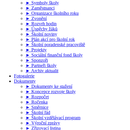
► Symboly školy
► Zaměstnanci
► Organizace školního roku
► Zvonění
► Rozvrh hodin
► Úspěchy žáků
► Školní noviny
► Plán akcí pro školní rok
► Školní poradenské pracoviště
► Projekty
► Sociální finanční fond školy
► Sponzoři
► Partneři školy
► Archiv aktualit
Fotogalerie
Dokumenty
► Dokumenty ke stažení
► Koncepce rozvoje školy
► Rozpočet
► Ročenka
► Směrnice
► Školní řád
► Školní vzdělávací program
► Výroční zprávy
► Zřizovací listina