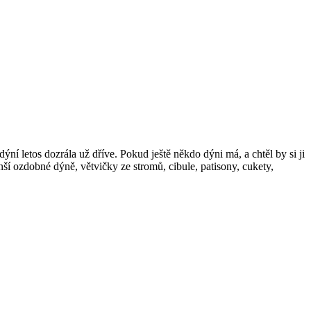
dýní letos dozrála už dříve. Pokud ještě někdo dýni má, a chtěl by si ji
enší ozdobné dýně, větvičky ze stromů, cibule, patisony, cukety,