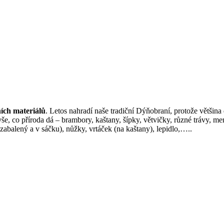
ích materiálů
. Letos nahradí naše tradiční Dýňobraní, protože většina 
 vše, co příroda dá – brambory, kaštany, šípky, větvičky, různé trávy, m
balený a v sáčku), nůžky, vrtáček (na kaštany), lepidlo,…..