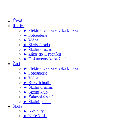
Úvod
Rodiče
► Elektronická žákovská knížka
► Fotogalerie
► Videa
► Školská rada
► Školní družina
► Zápis do 1. ročníku
► Dokumenty ke stažení
Žáci
► Elektronická žákovská knížka
► Fotogalerie
► Videa
► Rozvrh hodin
► Školní družina
► Školní klub
► Žákovský senát
► Školní jídelna
Škola
► Aktuality
► Naše škola