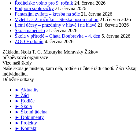
Ředitelské volno pro 9. ročník
24. června 2026
Podpora spolužačky
21. června 2026
Fantazijní zvířata – kresba na sóle
21. června 2026
Výlet 1. a 2. ročníku – Stezka bosou nohou
21. června 2026
Letní účesy – prázdniny v hlavě i na hlavě
21. června 2026
Škola nanečisto
21. června 2026
Škola v přírodě – Chata Doubravka – 4. den
5. června 2026
ZOO Hodonín
4. června 2026
Základní škola T. G. Masaryka Moravský Žižkov
příspěvková organizace
Vize naší školy
Naše škola je místem, kam děti, rodiče i učitelé rádi chodí. Žáci získa
individualitu.
Důležité odkazy
► Aktuality
► Žáci
► Rodiče
► Škola
► Školní jídelna
► Dokumenty
► Projekty
► Kontakt