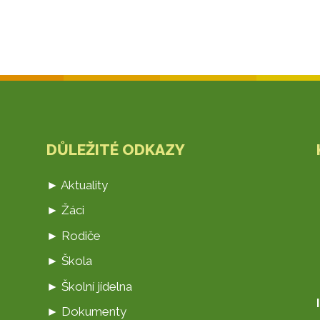
DŮLEŽITÉ ODKAZY
► Aktuality
► Žáci
► Rodiče
► Škola
► Školní jídelna
► Dokumenty