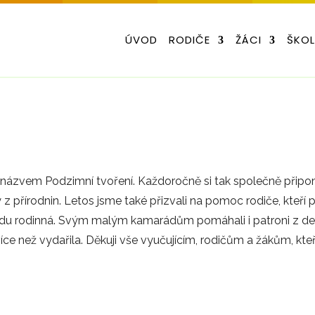
ÚVOD
RODIČE
ŽÁCI
ŠKO
 s názvem Podzimní tvoření. Každoročně si tak společně přip
přírodnin. Letos jsme také přizvali na pomoc rodiče, kteří př
ravdu rodinná. Svým malým kamarádům pomáhali i patroni z d
více než vydařila. Děkuji vše vyučujícím, rodičům a žákům, kteř