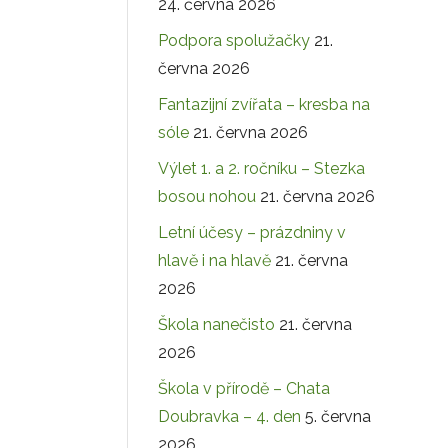
24. června 2026
Podpora spolužačky
21.
června 2026
Fantazijní zvířata – kresba na
sóle
21. června 2026
Výlet 1. a 2. ročníku – Stezka
bosou nohou
21. června 2026
Letní účesy – prázdniny v
hlavě i na hlavě
21. června
2026
Škola nanečisto
21. června
2026
Škola v přírodě – Chata
Doubravka – 4. den
5. června
2026