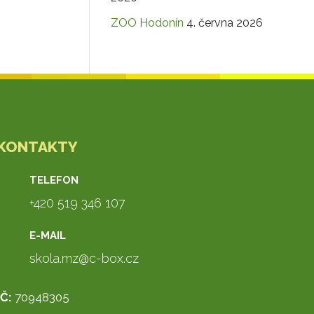
ZOO Hodonín
4. června 2026
KONTAKTY
TELEFON
+420 519 346 107
E-MAIL
skola.mz@c-box.cz
IČ:
70948305