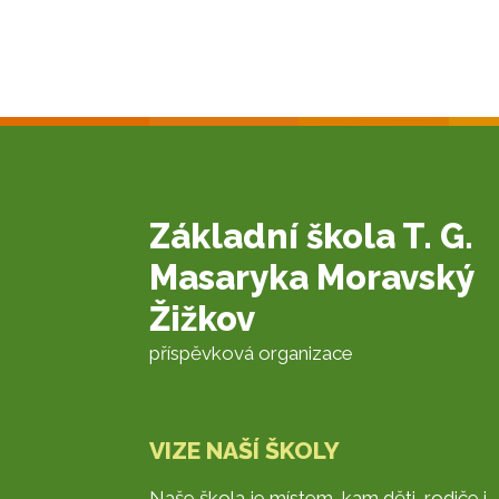
Základní škola T. G.
Masaryka Moravský
Žižkov
příspěvková organizace
VIZE NAŠÍ ŠKOLY
Naše škola je místem, kam děti, rodiče i