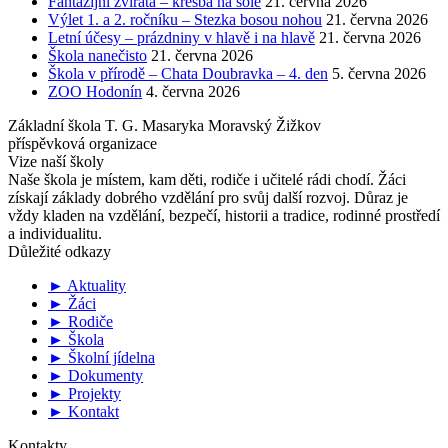
Fantazijní zvířata – kresba na sóle
21. června 2026
Výlet 1. a 2. ročníku – Stezka bosou nohou
21. června 2026
Letní účesy – prázdniny v hlavě i na hlavě
21. června 2026
Škola nanečisto
21. června 2026
Škola v přírodě – Chata Doubravka – 4. den
5. června 2026
ZOO Hodonín
4. června 2026
Základní škola T. G. Masaryka Moravský Žižkov
příspěvková organizace
Vize naší školy
Naše škola je místem, kam děti, rodiče i učitelé rádi chodí. Žáci
získají základy dobrého vzdělání pro svůj další rozvoj. Důraz je
vždy kladen na vzdělání, bezpečí, historii a tradice, rodinné prostředí
a individualitu.
Důležité odkazy
► Aktuality
► Žáci
► Rodiče
► Škola
► Školní jídelna
► Dokumenty
► Projekty
► Kontakt
Kontakty