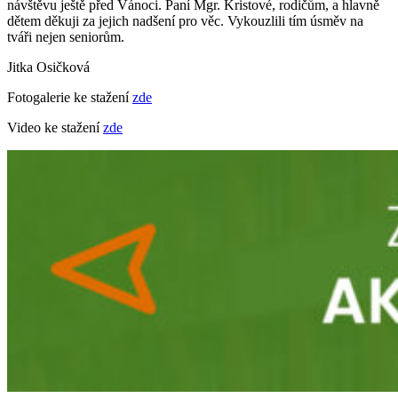
návštěvu ještě před Vánoci. Paní Mgr. Kristové, rodičům, a hlavně
dětem děkuji za jejich nadšení pro věc. Vykouzlili tím úsměv na
tváři nejen seniorům.
Jitka Osičková
Fotogalerie ke stažení
zde
Video ke stažení
zde