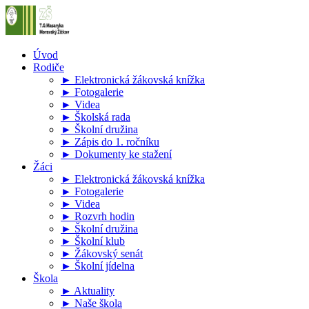
Úvod
Rodiče
► Elektronická žákovská knížka
► Fotogalerie
► Videa
► Školská rada
► Školní družina
► Zápis do 1. ročníku
► Dokumenty ke stažení
Žáci
► Elektronická žákovská knížka
► Fotogalerie
► Videa
► Rozvrh hodin
► Školní družina
► Školní klub
► Žákovský senát
► Školní jídelna
Škola
► Aktuality
► Naše škola