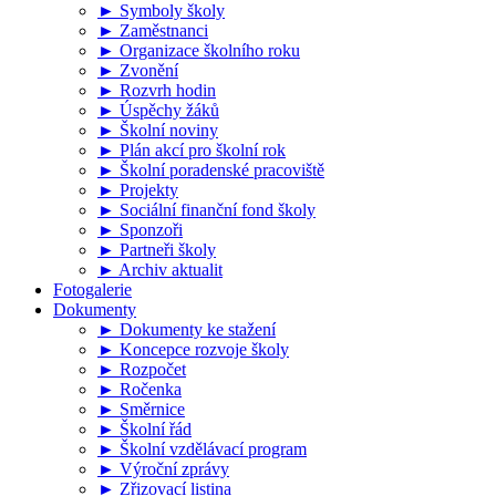
► Symboly školy
► Zaměstnanci
► Organizace školního roku
► Zvonění
► Rozvrh hodin
► Úspěchy žáků
► Školní noviny
► Plán akcí pro školní rok
► Školní poradenské pracoviště
► Projekty
► Sociální finanční fond školy
► Sponzoři
► Partneři školy
► Archiv aktualit
Fotogalerie
Dokumenty
► Dokumenty ke stažení
► Koncepce rozvoje školy
► Rozpočet
► Ročenka
► Směrnice
► Školní řád
► Školní vzdělávací program
► Výroční zprávy
► Zřizovací listina