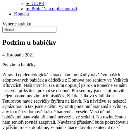
► GDPR
► Prohlášení o přístupnosti
Kontakt
Vyberte stránku
Podzim u babičky
4. listopadu 2021
Podzim u babičky
Zdraví i epidemiologická situace nám umožnily návštěvu našich
adoptovaných babiček a dědečků z Domova pro seniory ve Velkých
Bílovicích. Naši čtvrťáci si s nimi dopisují již rok a konečně se nám
naskytla příležitost poznat se osobně. Pro seniory jsme si připravili
nejen pásmo podzimních písniček, Klárka Jilková s Julinkou
Teturovou navíc secvičily čtyřhru na klavír. Na návštěvu se nejezdí
s prázdnou, a tak jsme s dětmi vyrobili podzimní aranžmá a svítilny,
aby to měli v domově krásně barevné a veselé. Mezi dětmi i
babičkami panovala příjemná nervozita ze setkání. Na rozloučenou
nám senioři rovněž zazpívali. Navázané přátelství bude pokračovat i
v příštím roce a doufáme, že nám situace dovolí uskutečnit další