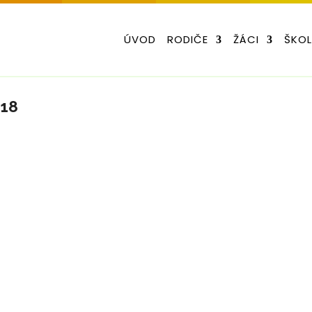
ÚVOD
RODIČE
ŽÁCI
ŠKO
018