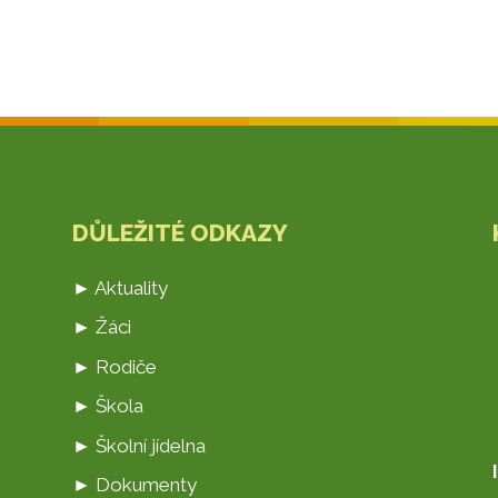
DŮLEŽITÉ ODKAZY
► Aktuality
► Žáci
► Rodiče
► Škola
► Školní jídelna
► Dokumenty