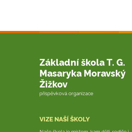
Základní škola T. G.
Masaryka Moravský
Žižkov
příspěvková organizace
VIZE NAŠÍ ŠKOLY
Naše škola je místem, kam děti, rodiče i