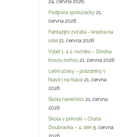
24. června 2026
Podpora spolužačky
21.
června 2026
Fantazijní zvířata – kresba na
sóle
21. června 2026
Výlet 1. a 2. ročníku – Stezka
bosou nohou
21. června 2026
Letní účesy – prázdniny v
hlavě i na hlavě
21. června
2026
Škola nanečisto
21. června
2026
Škola v přírodě – Chata
Doubravka – 4. den
5. června
2026