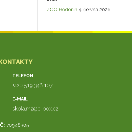
ZOO Hodonín
4. června 2026
KONTAKTY
TELEFON
+420 519 346 107
E-MAIL
skola.mz@c-box.cz
IČ:
70948305