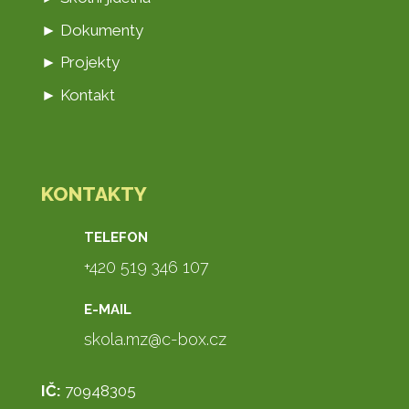
► Dokumenty
► Projekty
► Kontakt
KONTAKTY
TELEFON
+420 519 346 107
E-MAIL
skola.mz@c-box.cz
IČ:
70948305