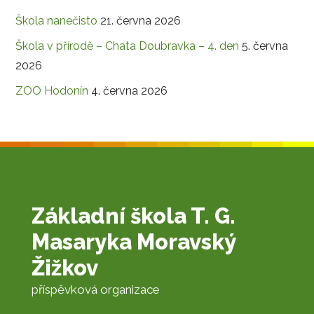
Škola nanečisto
21. června 2026
Škola v přírodě – Chata Doubravka – 4. den
5. června
2026
ZOO Hodonín
4. června 2026
Základní škola T. G.
Masaryka Moravský
Žižkov
příspěvková organizace