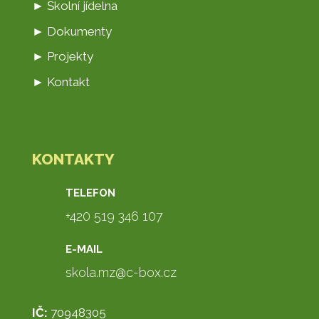
► Školní jídelna
► Dokumenty
► Projekty
► Kontakt
KONTAKTY
TELEFON
+420 519 346 107
E-MAIL
skola.mz@c-box.cz
IČ:
70948305