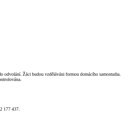
tí do odvolání. Žáci budou vzděláváni formou domácího samostudia.
ontrolována.
02 177 437.