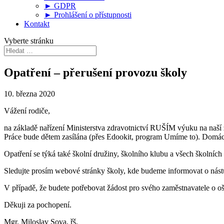
► GDPR
► Prohlášení o přístupnosti
Kontakt
Vyberte stránku
Opatření – přerušení provozu školy
10. března 2020
Vážení rodiče,
na základě nařízení Ministerstva zdravotnictví RUŠÍM výuku na naší z
Práce bude dětem zasílána (přes Edookit, program Umíme to). Domácí
Opatření se týká také školní družiny, školního klubu a všech školníc
Sledujte prosím webové stránky školy, kde budeme informovat o nástu
V případě, že budete potřebovat žádost pro svého zaměstnavatele o oše
Děkuji za pochopení.
Mgr. Miloslav Sova, řš.