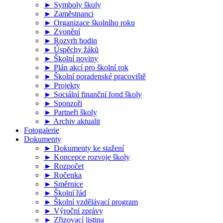
► Symboly školy
► Zaměstnanci
► Organizace školního roku
► Zvonění
► Rozvrh hodin
► Úspěchy žáků
► Školní noviny
► Plán akcí pro školní rok
► Školní poradenské pracoviště
► Projekty
► Sociální finanční fond školy
► Sponzoři
► Partneři školy
► Archiv aktualit
Fotogalerie
Dokumenty
► Dokumenty ke stažení
► Koncepce rozvoje školy
► Rozpočet
► Ročenka
► Směrnice
► Školní řád
► Školní vzdělávací program
► Výroční zprávy
► Zřizovací listina