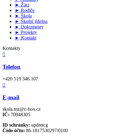
► Žáci
► Rodiče
► Škola
► Školní jídelna
► Dokumenty
► Projekty
► Kontakt
Kontakty

Telefon
+420 519 346 107

E-mail
skola.mz@c-box.cz
IČ:
70948305
ID schránky:
updmtcg
Číslo účtu:
86-1817530297/0100