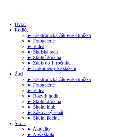
Úvod
Rodiče
► Elektronická žákovská knížka
► Fotogalerie
► Videa
► Školská rada
► Školní družina
► Zápis do 1. ročníku
► Dokumenty ke stažení
Žáci
► Elektronická žákovská knížka
► Fotogalerie
► Videa
► Rozvrh hodin
► Školní družina
► Školní klub
► Žákovský senát
► Školní jídelna
Škola
► Aktuality
► Naše škola