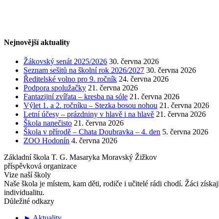
Nejnovější aktuality
Žákovský senát 2025/2026
30. června 2026
Seznam sešitů na školní rok 2026/2027
30. června 2026
Ředitelské volno pro 9. ročník
24. června 2026
Podpora spolužačky
21. června 2026
Fantazijní zvířata – kresba na sóle
21. června 2026
Výlet 1. a 2. ročníku – Stezka bosou nohou
21. června 2026
Letní účesy – prázdniny v hlavě i na hlavě
21. června 2026
Škola nanečisto
21. června 2026
Škola v přírodě – Chata Doubravka – 4. den
5. června 2026
ZOO Hodonín
4. června 2026
Základní škola T. G. Masaryka Moravský Žižkov
příspěvková organizace
Vize naší školy
Naše škola je místem, kam děti, rodiče i učitelé rádi chodí. Žáci získa
individualitu.
Důležité odkazy
► Aktuality