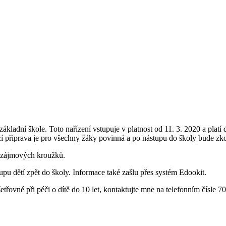
ákladní škole. Toto nařízení vstupuje v platnost od 11. 3. 2020 a pla
 příprava je pro všechny žáky povinná a po nástupu do školy bude zk
h zájmových kroužků.
pu dětí zpět do školy. Informace také zašlu přes systém Edookit.
třovné při péči o dítě do 10 let, kontaktujte mne na telefonním čísle 7