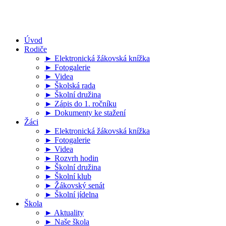
Úvod
Rodiče
► Elektronická žákovská knížka
► Fotogalerie
► Videa
► Školská rada
► Školní družina
► Zápis do 1. ročníku
► Dokumenty ke stažení
Žáci
► Elektronická žákovská knížka
► Fotogalerie
► Videa
► Rozvrh hodin
► Školní družina
► Školní klub
► Žákovský senát
► Školní jídelna
Škola
► Aktuality
► Naše škola