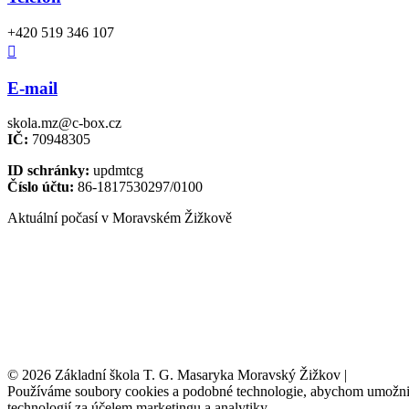
+420 519 346 107

E-mail
skola.mz@c-box.cz
IČ:
70948305
ID schránky:
updmtcg
Číslo účtu:
86-1817530297/0100
Aktuální počasí v Moravském Žižkově
© 2026 Základní škola T. G. Masaryka Moravský Žižkov |
Tvorba w
Používáme soubory cookies a podobné technologie, abychom umožnili 
technologií za účelem marketingu a analytiky.