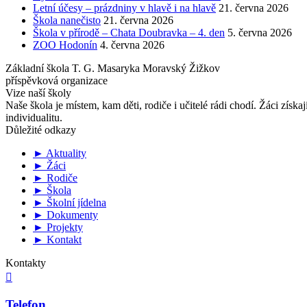
Letní účesy – prázdniny v hlavě i na hlavě
21. června 2026
Škola nanečisto
21. června 2026
Škola v přírodě – Chata Doubravka – 4. den
5. června 2026
ZOO Hodonín
4. června 2026
Základní škola T. G. Masaryka Moravský Žižkov
příspěvková organizace
Vize naší školy
Naše škola je místem, kam děti, rodiče i učitelé rádi chodí. Žáci získa
individualitu.
Důležité odkazy
► Aktuality
► Žáci
► Rodiče
► Škola
► Školní jídelna
► Dokumenty
► Projekty
► Kontakt
Kontakty

Telefon