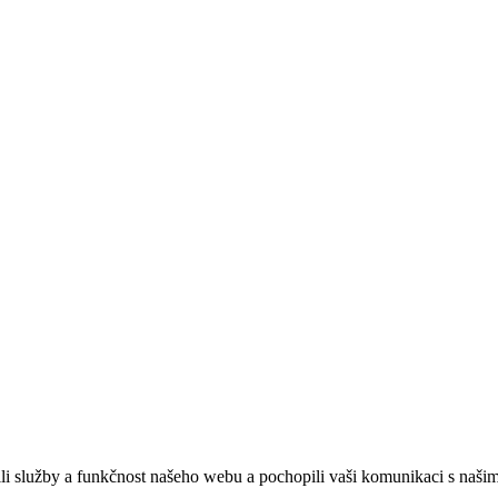
ebových stránek:
NET boost
služby a funkčnost našeho webu a pochopili vaši komunikaci s našimi