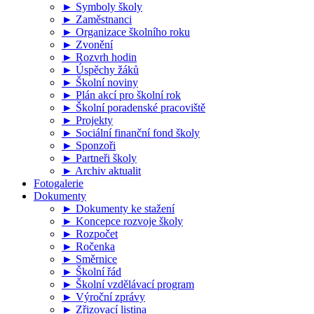
► Symboly školy
► Zaměstnanci
► Organizace školního roku
► Zvonění
► Rozvrh hodin
► Úspěchy žáků
► Školní noviny
► Plán akcí pro školní rok
► Školní poradenské pracoviště
► Projekty
► Sociální finanční fond školy
► Sponzoři
► Partneři školy
► Archiv aktualit
Fotogalerie
Dokumenty
► Dokumenty ke stažení
► Koncepce rozvoje školy
► Rozpočet
► Ročenka
► Směrnice
► Školní řád
► Školní vzdělávací program
► Výroční zprávy
► Zřizovací listina