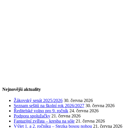
Nejnovější aktuality
Žákovský senát 2025/2026
30. června 2026
Seznam sešitů na školní rok 2026/2027
30. června 2026
Ředitelské volno pro 9. ročník
24. června 2026
Podpora spolužačky
21. června 2026
Fantazijní zvířata – kresba na sóle
21. června 2026
Výlet 1. a 2. ročníku – Stezka bosou nohou
21. června 2026