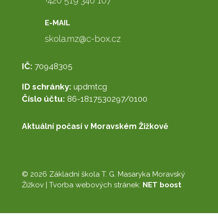
+420 519 346 107
E-MAIL
skola.mz@c-box.cz
IČ:
70948305
ID schránky:
updmtcg
Číslo účtu:
86-1817530297/0100
Aktuální počasí v Moravském Žižkově
© 2026 Základní škola T. G. Masaryka Moravský
Žižkov |
Tvorba webových stránek:
NET boost