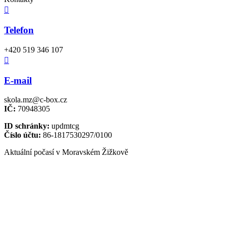

Telefon
+420 519 346 107

E-mail
skola.mz@c-box.cz
IČ:
70948305
ID schránky:
updmtcg
Číslo účtu:
86-1817530297/0100
Aktuální počasí v Moravském Žižkově