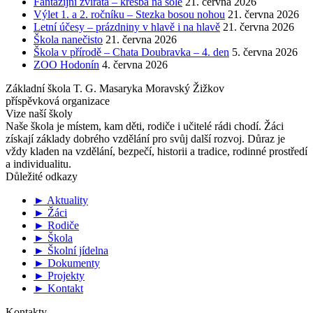
Fantazijní zvířata – kresba na sóle
21. června 2026
Výlet 1. a 2. ročníku – Stezka bosou nohou
21. června 2026
Letní účesy – prázdniny v hlavě i na hlavě
21. června 2026
Škola nanečisto
21. června 2026
Škola v přírodě – Chata Doubravka – 4. den
5. června 2026
ZOO Hodonín
4. června 2026
Základní škola T. G. Masaryka Moravský Žižkov
příspěvková organizace
Vize naší školy
Naše škola je místem, kam děti, rodiče i učitelé rádi chodí. Žáci
získají základy dobrého vzdělání pro svůj další rozvoj. Důraz je
vždy kladen na vzdělání, bezpečí, historii a tradice, rodinné prostředí
a individualitu.
Důležité odkazy
► Aktuality
► Žáci
► Rodiče
► Škola
► Školní jídelna
► Dokumenty
► Projekty
► Kontakt
Kontakty