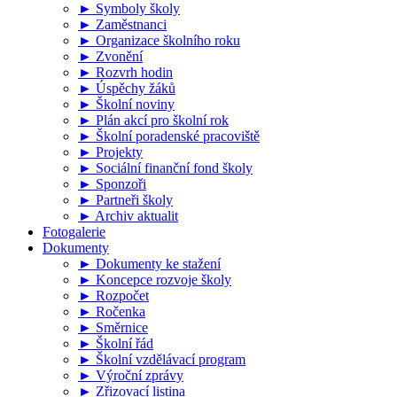
► Symboly školy
► Zaměstnanci
► Organizace školního roku
► Zvonění
► Rozvrh hodin
► Úspěchy žáků
► Školní noviny
► Plán akcí pro školní rok
► Školní poradenské pracoviště
► Projekty
► Sociální finanční fond školy
► Sponzoři
► Partneři školy
► Archiv aktualit
Fotogalerie
Dokumenty
► Dokumenty ke stažení
► Koncepce rozvoje školy
► Rozpočet
► Ročenka
► Směrnice
► Školní řád
► Školní vzdělávací program
► Výroční zprávy
► Zřizovací listina