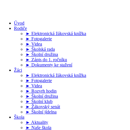
Úvod
Rodiče
► Elektronická žákovská knížka
► Fotogalerie
► Videa
► Školská rada
► Školní družina
► Zápis do 1. ročníku
► Dokumenty ke stažení
Žáci
► Elektronická žákovská knížka
► Fotogalerie
► Videa
► Rozvrh hodin
► Školní družina
► Školní klub
► Žákovský senát
► Školní jídelna
Škola
► Aktuality
► Naše škola