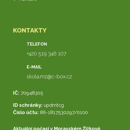
KONTAKTY
TELEFON
+420 519 346 107
E-MAIL
skola.mz@c-box.cz
IČ:
70948305
ID schránky:
updmtcg
Číslo účtu:
86-1817530297/0100
Aktuální počasí v Moravském Žižkově