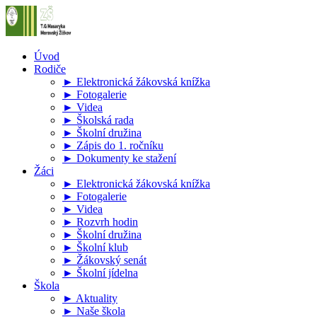
Úvod
Rodiče
► Elektronická žákovská knížka
► Fotogalerie
► Videa
► Školská rada
► Školní družina
► Zápis do 1. ročníku
► Dokumenty ke stažení
Žáci
► Elektronická žákovská knížka
► Fotogalerie
► Videa
► Rozvrh hodin
► Školní družina
► Školní klub
► Žákovský senát
► Školní jídelna
Škola
► Aktuality
► Naše škola