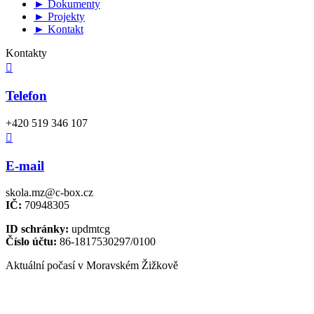
► Dokumenty
► Projekty
► Kontakt
Kontakty

Telefon
+420 519 346 107

E-mail
skola.mz@c-box.cz
IČ:
70948305
ID schránky:
updmtcg
Číslo účtu:
86-1817530297/0100
Aktuální počasí v Moravském Žižkově