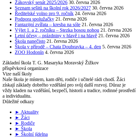
Žákovský senát 2025/2026
30. června 2026
Seznam sešitů na školní rok 2026/2027
30. června 2026
Ředitelské volno pro 9. ročník
24. června 2026
Podpora spolužačky
21. června 2026
Fantazijní zvířata – kresba na sóle
21. června 2026
Výlet 1. a 2. ročníku – Stezka bosou nohou
21. června 2026
Letní účesy – prázdniny v hlavě i na hlavě
21. června 2026
Škola nanečisto
21. června 2026
Škola v přírodě – Chata Doubravka – 4. den
5. června 2026
ZOO Hodonín
4. června 2026
Základní škola T. G. Masaryka Moravský Žižkov
příspěvková organizace
Vize naší školy
Naše škola je místem, kam děti, rodiče i učitelé rádi chodí. Žáci
získají základy dobrého vzdělání pro svůj další rozvoj. Důraz je
vždy kladen na vzdělání, bezpečí, historii a tradice, rodinné prostředí
a individualitu.
Důležité odkazy
► Aktuality
► Žáci
► Rodiče
► Škola
► Školní jídelna