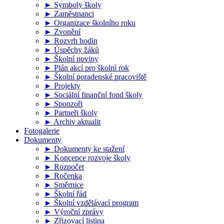
► Symboly školy
► Zaměstnanci
► Organizace školního roku
► Zvonění
► Rozvrh hodin
► Úspěchy žáků
► Školní noviny
► Plán akcí pro školní rok
► Školní poradenské pracoviště
► Projekty
► Sociální finanční fond školy
► Sponzoři
► Partneři školy
► Archiv aktualit
Fotogalerie
Dokumenty
► Dokumenty ke stažení
► Koncepce rozvoje školy
► Rozpočet
► Ročenka
► Směrnice
► Školní řád
► Školní vzdělávací program
► Výroční zprávy
► Zřizovací listina