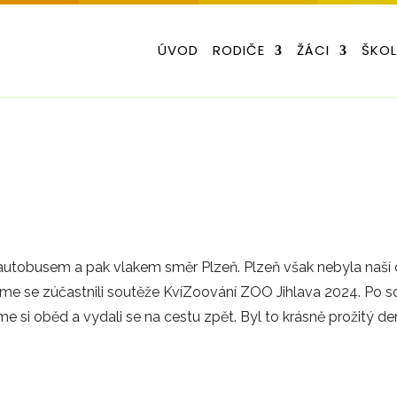
ÚVOD
RODIČE
ŽÁCI
ŠKO
i autobusem a pak vlakem směr Plzeň. Plzeň však nebyla naší 
 jsme se zúčastnili soutěže KvíZoování ZOO Jihlava 2024. Po s
e si oběd a vydali se na cestu zpět. Byl to krásně prožitý de