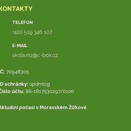
KONTAKTY
TELEFON
+420 519 346 107
E-MAIL
skola.mz@c-box.cz
IČ:
70948305
ID schránky:
updmtcg
Číslo účtu:
86-1817530297/0100
Aktuální počasí v Moravském Žižkově