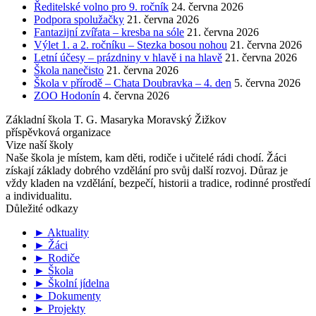
Ředitelské volno pro 9. ročník
24. června 2026
Podpora spolužačky
21. června 2026
Fantazijní zvířata – kresba na sóle
21. června 2026
Výlet 1. a 2. ročníku – Stezka bosou nohou
21. června 2026
Letní účesy – prázdniny v hlavě i na hlavě
21. června 2026
Škola nanečisto
21. června 2026
Škola v přírodě – Chata Doubravka – 4. den
5. června 2026
ZOO Hodonín
4. června 2026
Základní škola T. G. Masaryka Moravský Žižkov
příspěvková organizace
Vize naší školy
Naše škola je místem, kam děti, rodiče i učitelé rádi chodí. Žáci
získají základy dobrého vzdělání pro svůj další rozvoj. Důraz je
vždy kladen na vzdělání, bezpečí, historii a tradice, rodinné prostředí
a individualitu.
Důležité odkazy
► Aktuality
► Žáci
► Rodiče
► Škola
► Školní jídelna
► Dokumenty
► Projekty