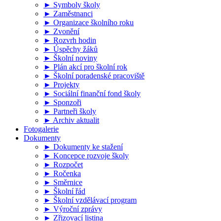
► Symboly školy
► Zaměstnanci
► Organizace školního roku
► Zvonění
► Rozvrh hodin
► Úspěchy žáků
► Školní noviny
► Plán akcí pro školní rok
► Školní poradenské pracoviště
► Projekty
► Sociální finanční fond školy
► Sponzoři
► Partneři školy
► Archiv aktualit
Fotogalerie
Dokumenty
► Dokumenty ke stažení
► Koncepce rozvoje školy
► Rozpočet
► Ročenka
► Směrnice
► Školní řád
► Školní vzdělávací program
► Výroční zprávy
► Zřizovací listina