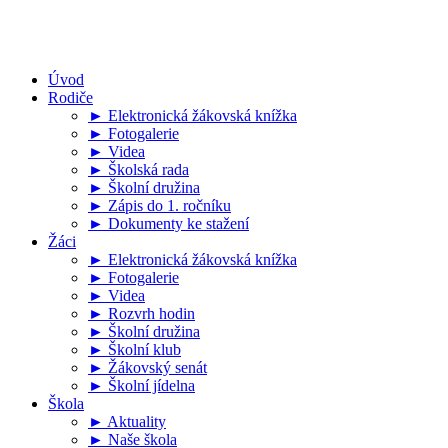
Úvod
Rodiče
► Elektronická žákovská knížka
► Fotogalerie
► Videa
► Školská rada
► Školní družina
► Zápis do 1. ročníku
► Dokumenty ke stažení
Žáci
► Elektronická žákovská knížka
► Fotogalerie
► Videa
► Rozvrh hodin
► Školní družina
► Školní klub
► Žákovský senát
► Školní jídelna
Škola
► Aktuality
► Naše škola