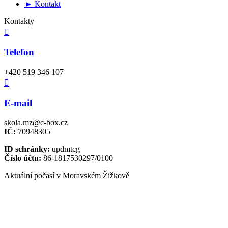
► Kontakt
Kontakty

Telefon
+420 519 346 107

E-mail
skola.mz@c-box.cz
IČ:
70948305
ID schránky:
updmtcg
Číslo účtu:
86-1817530297/0100
Aktuální počasí v Moravském Žižkově