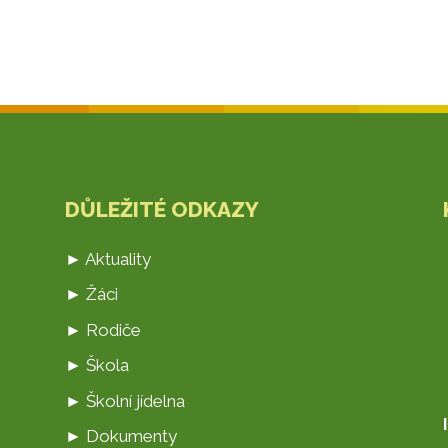
DŮLEŽITÉ ODKAZY
► Aktuality
► Žáci
► Rodiče
► Škola
► Školní jídelna
► Dokumenty