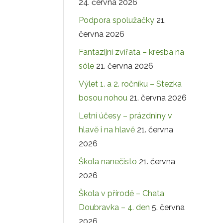
24. června 2026
Podpora spolužačky
21.
června 2026
Fantazijní zvířata – kresba na
sóle
21. června 2026
Výlet 1. a 2. ročníku – Stezka
bosou nohou
21. června 2026
Letní účesy – prázdniny v
hlavě i na hlavě
21. června
2026
Škola nanečisto
21. června
2026
Škola v přírodě – Chata
Doubravka – 4. den
5. června
2026