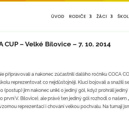
ÚVOD
RODIČE
ŽÁCI
ŠKO
 CUP – Velké Bílovice – 7. 10. 2014
aie připravovali a nakonec zúčastnili dalšího ročníku COCA 
olu reprezentovat co nejdůstojněji. Kluci bojovali a snažili s
to (postup) jim nakonec unikl o jediný gól, když prohráli jedin
o první V. Bílovice), ale právě ten jediný gól rozhodl o našem 
vzornou reprezentaci i chování velkou pochvalu. Na turnaji js