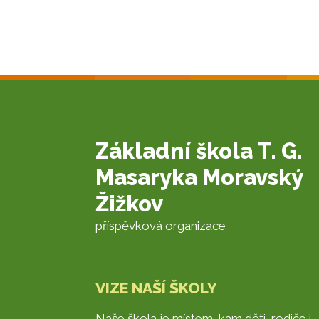
Základní škola T. G.
Masaryka Moravský
Žižkov
příspěvková organizace
VIZE NAŠÍ ŠKOLY
Naše škola je místem, kam děti, rodiče i