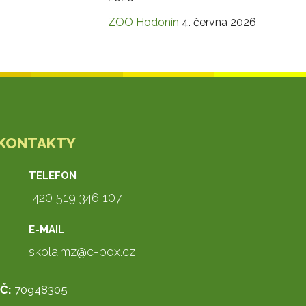
ZOO Hodonín
4. června 2026
KONTAKTY
TELEFON
+420 519 346 107
E-MAIL
skola.mz@c-box.cz
IČ:
70948305