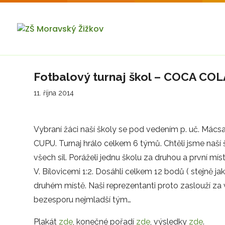
Fotbalový turnaj škol – COCA COLA
11. října 2014
Vybraní žáci naší školy se pod vedením p. uč. Mács
CUPU. Turnaj hrálo celkem 6 týmů. Chtěli jsme naší šk
všech sil. Poráželi jednu školu za druhou a první mís
V. Bílovicemi 1:2. Dosáhli celkem 12 bodů ( stejně jak
druhém místě. Naši reprezentanti proto zaslouží za 
bezesporu nejmladší tým…
Plakát
zde
, konečné pořadí
zde
, výsledky
zde
.