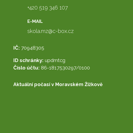
+420 519 346 107
E-MAIL
skola.mz@c-box.cz
IČ:
70948305
ID schránky:
updmtcg
Číslo účtu:
86-1817530297/0100
Aktuální počasí v Moravském Žižkově