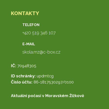
KONTAKTY
TELEFON
+420 519 346 107
E-MAIL
skola.mz@c-box.cz
IČ:
70948305
ID schránky:
updmtcg
Číslo účtu:
86-1817530297/0100
Aktuální počasí v Moravském Žižkově