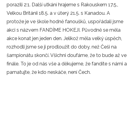
porazili 2:1. Další utkání hrajeme s Rakouskem 17.5.,
Velkou Británii 18.5. a v úterý 21.5. s Kanadou. A
protože je ve škole hodně fanoušků, uspořádali jsme
akci s názvem FANDÍME HOKEJI. Původně se měla
akce konat jen jeden den. Jelikož měla velký úspěch,
rozhodli jsme se ji prodloužit do doby, než Češi na
šampionátu skončí. Všichni doufáme, že to bude až ve
finále. To je od nás vše a děkujeme, že fandíte s námi a
pamatujte, že kdo neskáče, není Čech.