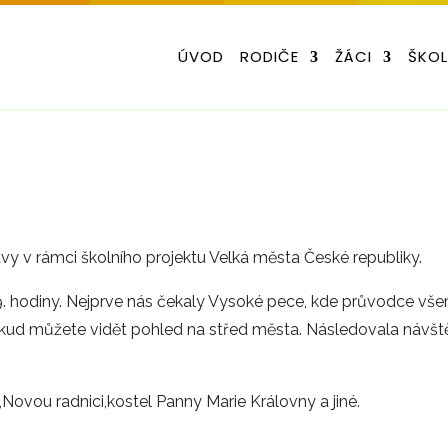
ÚVOD
RODIČE
ŽÁCI
ŠKO
travy v rámci školního projektu Velká města České republiky.
o 9. hodiny. Nejprve nás čekaly Vysoké pece, kde průvodce vš
odkud můžete vidět pohled na střed města. Následovala návš
Novou radnici,kostel Panny Marie Královny a jiné.