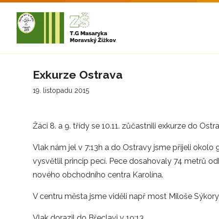
Exkurze Ostrava
19. listopadu 2015
Žáci 8. a 9. třídy se 10.11. zůčastnili exkurze do Os
Vlak nám jel v 7:13h a do Ostravy jsme přijeli okol
vysvětlil princip pecí. Pece dosahovaly 74 metrů 
nového obchodního centra Karolína.
V centru města jsme viděli např most Miloše Sýkory,
Vlak dorazil do Břeclavi v 19:13.