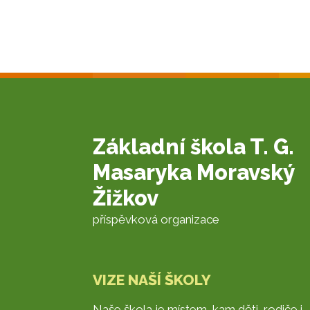
Základní škola T. G.
Masaryka Moravský
Žižkov
příspěvková organizace
VIZE NAŠÍ ŠKOLY
Naše škola je místem, kam děti, rodiče i