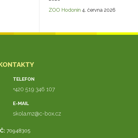
ZOO Hodonín
4. června 2026
KONTAKTY
TELEFON
+420 519 346 107
E-MAIL
skola.mz@c-box.cz
IČ:
70948305