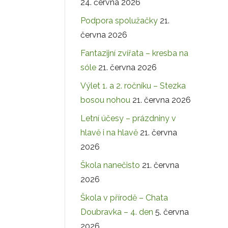
24. června 2026
Podpora spolužačky
21.
června 2026
Fantazijní zvířata – kresba na
sóle
21. června 2026
Výlet 1. a 2. ročníku – Stezka
bosou nohou
21. června 2026
Letní účesy – prázdniny v
hlavě i na hlavě
21. června
2026
Škola nanečisto
21. června
2026
Škola v přírodě – Chata
Doubravka – 4. den
5. června
2026