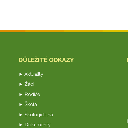
DŮLEŽITÉ ODKAZY
► Aktuality
► Žáci
► Rodiče
► Škola
► Školní jídelna
► Dokumenty