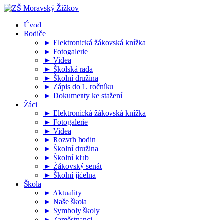
Úvod
Rodiče
► Elektronická žákovská knížka
► Fotogalerie
► Videa
► Školská rada
► Školní družina
► Zápis do 1. ročníku
► Dokumenty ke stažení
Žáci
► Elektronická žákovská knížka
► Fotogalerie
► Videa
► Rozvrh hodin
► Školní družina
► Školní klub
► Žákovský senát
► Školní jídelna
Škola
► Aktuality
► Naše škola
► Symboly školy
► Zaměstnanci