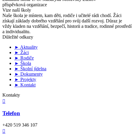
příspěvková organizace
Vize naší školy
Naše škola je místem, kam děti, rodiče i učitelé rádi chodí. Žáci
získají základy dobrého vzdělání pro svůj další rozvoj. Důraz je
vždy kladen na vzdělání, bezpečí, historii a tradice, rodinné prostředí
a individualitu.
Důležité odkazy
► Aktuality
► Žáci
► Rodiče
► Škola
► Školní jídelna
► Dokumenty
► Projekty
► Kontakt
Kontakty

Telefon
+420 519 346 107
