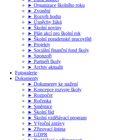
► Organizace školního roku
► Zvonění
► Rozvrh hodin
► Úspěchy žáků
► Školní noviny
► Plán akcí pro školní rok
► Školní poradenské pracoviště
► Projekty
► Sociální finanční fond školy
► Sponzoři
► Partneři školy
► Archiv aktualit
Fotogalerie
Dokumenty
► Dokumenty ke stažení
► Koncepce rozvoje školy
► Rozpočet
► Ročenka
► Směrnice
► Školní řád
► Školní vzdělávací program
► Výroční zprávy
► Zřizovací listina
► GDPR