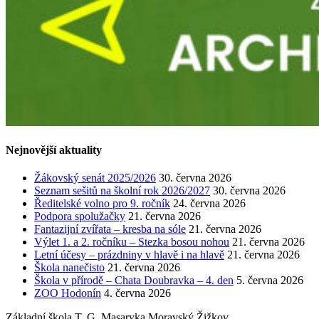
Nejnovější aktuality
Žákovský senát 2025/2026
30. června 2026
Seznam sešitů na školní rok 2026/2027
30. června 2026
Ředitelské volno pro 9. ročník
24. června 2026
Podpora spolužačky
21. června 2026
Fantazijní zvířata – kresba na sóle
21. června 2026
Výlet 1. a 2. ročníku – Stezka bosou nohou
21. června 2026
Letní účesy – prázdniny v hlavě i na hlavě
21. června 2026
Škola nanečisto
21. června 2026
Škola v přírodě – Chata Doubravka – 4. den
5. června 2026
ZOO Hodonín
4. června 2026
Základní škola T. G. Masaryka Moravský Žižkov