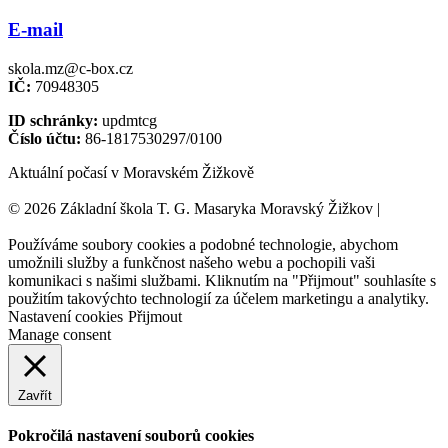
E-mail
skola.mz@c-box.cz
IČ:
70948305
ID schránky:
updmtcg
Číslo účtu:
86-1817530297/0100
Aktuální počasí v Moravském Žižkově
© 2026 Základní škola T. G. Masaryka Moravský Žižkov |
Tvorba
webových stránek:
NET boost
Používáme soubory cookies a podobné technologie, abychom
umožnili služby a funkčnost našeho webu a pochopili vaši
komunikaci s našimi službami. Kliknutím na "Přijmout" souhlasíte s
použitím takovýchto technologií za účelem marketingu a analytiky.
Nastavení cookies
Přijmout
Manage consent
Zavřít
Pokročilá nastavení souborů cookies