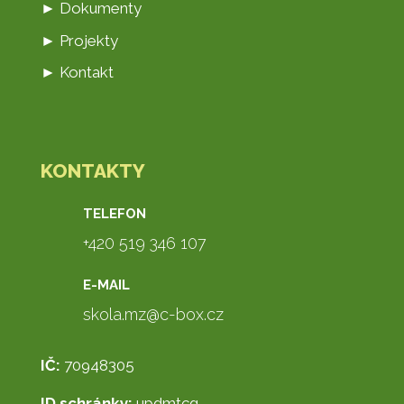
► Dokumenty
► Projekty
► Kontakt
KONTAKTY
TELEFON
+420 519 346 107
E-MAIL
skola.mz@c-box.cz
IČ:
70948305
ID schránky:
updmtcg