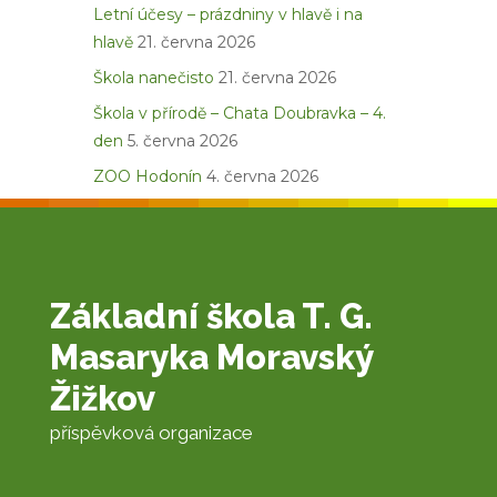
Letní účesy – prázdniny v hlavě i na
hlavě
21. června 2026
Škola nanečisto
21. června 2026
Škola v přírodě – Chata Doubravka – 4.
den
5. června 2026
ZOO Hodonín
4. června 2026
Základní škola T. G.
Masaryka Moravský
Žižkov
příspěvková organizace