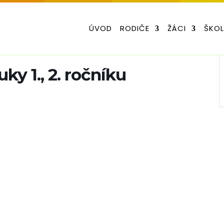
ÚVOD
RODIČE
ŽÁCI
ŠKO
ky 1., 2. ročníku