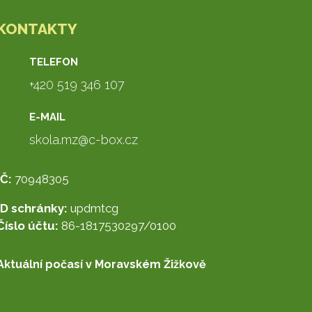
KONTAKTY
TELEFON
+420 519 346 107
E-MAIL
skola.mz@c-box.cz
IČ:
70948305
ID schránky:
updmtcg
Číslo účtu:
86-1817530297/0100
Aktuální počasí v Moravském Žižkově