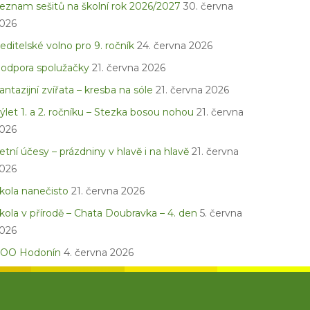
eznam sešitů na školní rok 2026/2027
30. června
026
editelské volno pro 9. ročník
24. června 2026
odpora spolužačky
21. června 2026
antazijní zvířata – kresba na sóle
21. června 2026
ýlet 1. a 2. ročníku – Stezka bosou nohou
21. června
026
etní účesy – prázdniny v hlavě i na hlavě
21. června
026
kola nanečisto
21. června 2026
kola v přírodě – Chata Doubravka – 4. den
5. června
026
OO Hodonín
4. června 2026