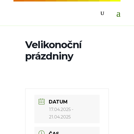
Velikonoční
prázdniny
DATUM
17.04.2025
-
21.04.2025
ČAS