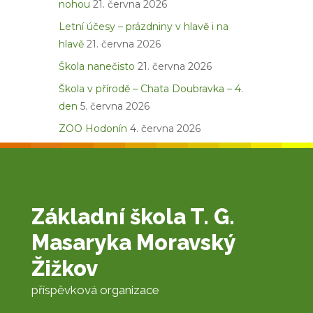
nohou
21. června 2026
Letní účesy – prázdniny v hlavě i na
hlavě
21. června 2026
Škola nanečisto
21. června 2026
Škola v přírodě – Chata Doubravka – 4.
den
5. června 2026
ZOO Hodonín
4. června 2026
Základní škola T. G.
Masaryka Moravský
Žižkov
příspěvková organizace