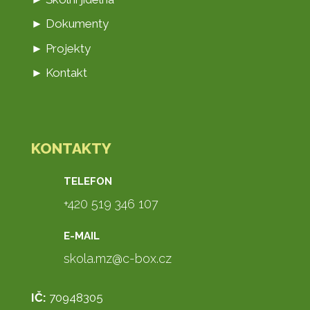
► Dokumenty
► Projekty
► Kontakt
KONTAKTY
TELEFON
+420 519 346 107
E-MAIL
skola.mz@c-box.cz
IČ:
70948305