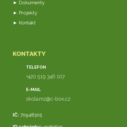
► Dokumenty
► Projekty
► Kontakt
KONTAKTY
TELEFON
+420 519 346 107
E-MAIL
skola.mz@c-box.cz
IČ:
70948305
ID schránky:
updmtcg