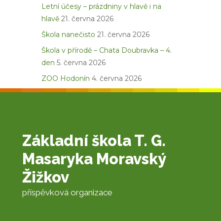
Letní účesy – prázdniny v hlavě i na
hlavě
21. června 2026
Škola nanečisto
21. června 2026
Škola v přírodě – Chata Doubravka – 4.
den
5. června 2026
ZOO Hodonín
4. června 2026
Základní škola T. G.
Masaryka Moravský
Žižkov
příspěvková organizace